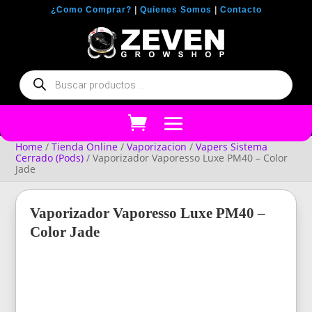
¿Como Comprar?
|
Quienes Somos
|
Contacto
Búsqueda
de
productos
Home
/
Tienda Online
/
Vaporizacion
/
Vapers Sistema
Cerrado (Pods)
/ Vaporizador Vaporesso Luxe PM40 – Color
Jade
Vaporizador Vaporesso Luxe PM40 –
Color Jade