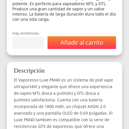
potente. Es perfecto para vapeadores MTL y DTL.
Produce una gran cantidad de vapor y un sabor
intenso. La batería de larga duración dura todo el día
con una sola carga.
Hay existencias
Añadir al carrito
Vaporizador
Vaporesso
Luxe
PM40
-
Descripción
Color
Silver
El Vaporesso Luxe PM40 es un sistema de pod vape
cantidad
ultraportátil y elegante que ofrece una experiencia
de vapeo MTL (boca a pulmón) y DTL (boca a
pulmón) satisfactoria. Cuenta con una batería
incorporada de 1800 mAh, un chipset AXON 2.0
avanzado y una pantalla OLED de 0.69 pulgadas. El
Luxe PM40 también es compatible con la serie de
resistencias GTX de Vaporesso, que ofrece una