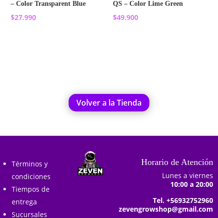
– Color Transparent Blue
QS – Color Lime Green
$
27.990
$
49.900
Añadir al carrito
Añadir al carrito
Volver a la Tienda
Horario de Atención
Términos y
Lunes a viernes
condiciones
10:00 a 20:00
Tiempos de
Tel. +56932752960
entrega
zevengrowshop@gmail.com
Sucursales