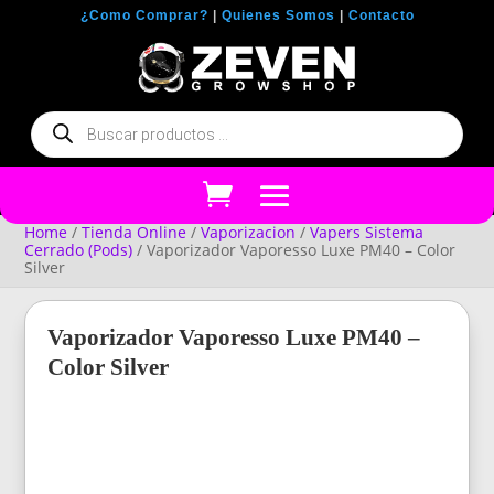
¿Como Comprar?
|
Quienes Somos
|
Contacto
Búsqueda
de
productos
Home
/
Tienda Online
/
Vaporizacion
/
Vapers Sistema
Cerrado (Pods)
/ Vaporizador Vaporesso Luxe PM40 – Color
Silver
Vaporizador Vaporesso Luxe PM40 –
Color Silver