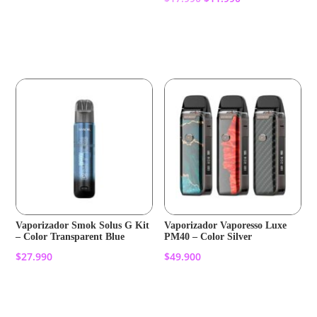
precio
precio
Añadir al carrito
original
actual
Añadir al carrito
era:
es:
$17.990.
$11.990.
Vaporizador Smok Solus G Kit
Vaporizador Vaporesso Luxe
– Color Transparent Blue
PM40 – Color Silver
$
27.990
$
49.900
Añadir al carrito
Añadir al carrito