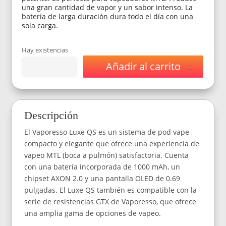
una gran cantidad de vapor y un sabor intenso. La
batería de larga duración dura todo el día con una
sola carga.
Hay existencias
Añadir al carrito
Vaporizador
Vaporesso
Luxe
QS
-
Descripción
Color
Blue
El Vaporesso Luxe QS es un sistema de pod vape
cantidad
compacto y elegante que ofrece una experiencia de
vapeo MTL (boca a pulmón) satisfactoria. Cuenta
con una batería incorporada de 1000 mAh, un
chipset AXON 2.0 y una pantalla OLED de 0.69
pulgadas. El Luxe QS también es compatible con la
serie de resistencias GTX de Vaporesso, que ofrece
una amplia gama de opciones de vapeo.