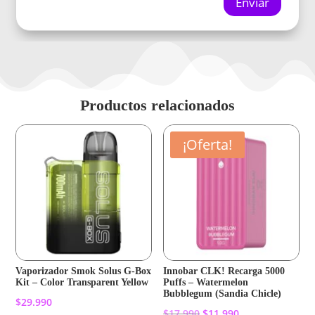
Enviar
Productos relacionados
¡Oferta!
Vaporizador Smok Solus G-Box
Innobar CLK! Recarga 5000
Kit – Color Transparent Yellow
Puffs – Watermelon
Bubblegum (Sandia Chicle)
$
29.990
El
El
$
17.990
$
11.990