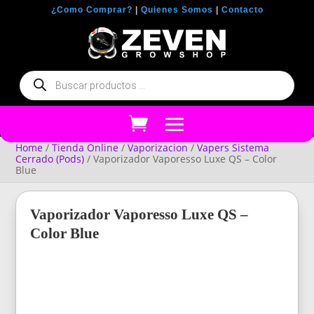
¿Como Comprar?
|
Quienes Somos
|
Contacto
Búsqueda
de
productos
Home
/
Tienda Online
/
Vaporizacion
/
Vapers Sistema
Cerrado (Pods)
/ Vaporizador Vaporesso Luxe QS – Color
Blue
Vaporizador Vaporesso Luxe QS –
Color Blue