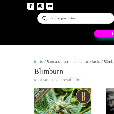
Búsqueda
de
productos
Inicio
/ Banco de semillas del producto / Blim
Blimburn
Mostrando los 5 resultados