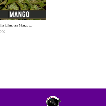
llas Blimburn Mango x3
900
Añadir al carrito