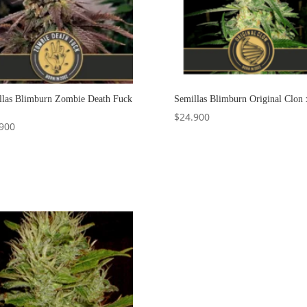
llas Blimburn Zombie Death Fuck
Semillas Blimburn Original Clon 
$
24.900
900
Añadir al carrito
Añadir al carrito