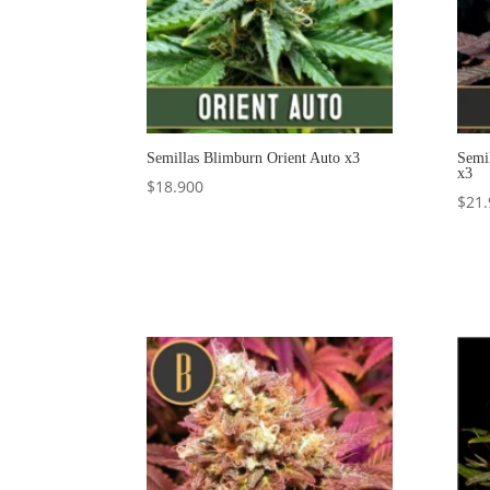
Semillas Blimburn Orient Auto x3
Semi
x3
$
18.900
$
21.
Añadir al carrito