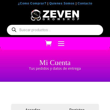
¿Como Comprar?
|
Quienes Somos
|
Contacto
Búsqueda
de
productos
Mi Cuenta
Tus pedidos y datos de entrega