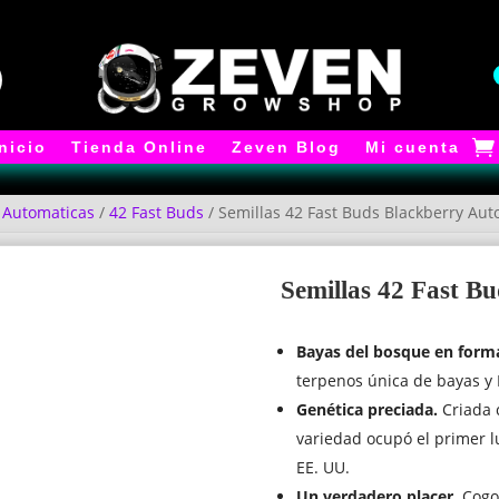
Inicio
Tienda Online
Zeven Blog
Mi cuenta
/
Automaticas
/
42 Fast Buds
/ Semillas 42 Fast Buds Blackberry Aut
Semillas 42 Fast B
Bayas del bosque en forma
terpenos única de bayas y
Genética preciada.
Criada 
variedad ocupó el primer l
EE. UU.
Un verdadero placer.
Cogo