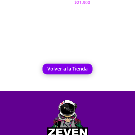
$
21.900
Añadir al
carrito
Volver a la Tienda