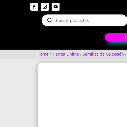
Búsqueda
de
productos
Home
/
Tienda Online
/
Semillas de Colección