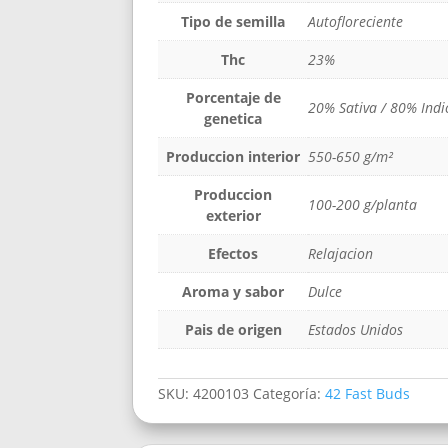
Tipo de semilla
Autofloreciente
Thc
23%
Porcentaje de
20% Sativa / 80% Indi
genetica
Produccion interior
550-650 g/m²
Produccion
100-200 g/planta
exterior
Efectos
Relajacion
Aroma y sabor
Dulce
Pais de origen
Estados Unidos
SKU:
4200103
Categoría:
42 Fast Buds