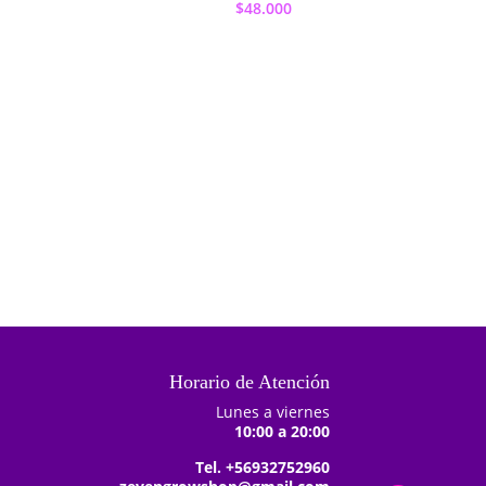
$
48.000
Añadir al
Añadir al
carrito
carrito
Horario de Atención
Lunes a viernes
10:00 a 20:00
Tel. +56932752960