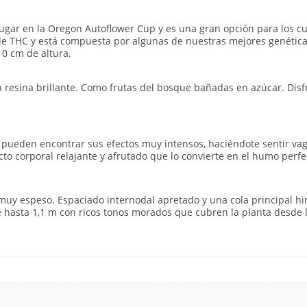
ugar en la Oregon Autoflower Cup y es una gran opción para los cul
de THC y está compuesta por algunas de nuestras mejores genéticas
0 cm de altura.
resina brillante. Como frutas del bosque bañadas en azúcar. Dis
es pueden encontrar sus efectos muy intensos, haciéndote sentir v
fecto corporal relajante y afrutado que lo convierte en el humo per
muy espeso. Espaciado internodal apretado y una cola principal hi
hasta 1,1 m con ricos tonos morados que cubren la planta desde la