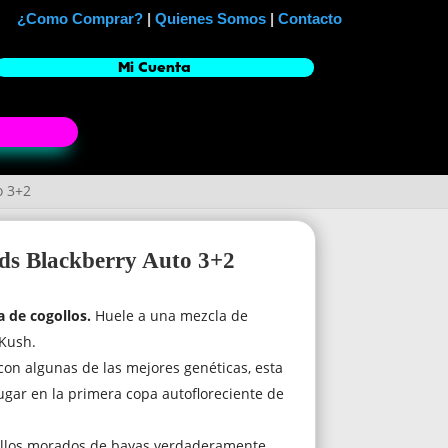
¿Como Comprar?
|
Quienes Somos
|
Contacto
Mi Cuenta
o 3+2
uds Blackberry Auto 3+2
 de cogollos.
Huele a una mezcla de
 Kush.
con algunas de las mejores genéticas, esta
ugar en la primera copa autofloreciente de
llos morados de bayas verdaderamente