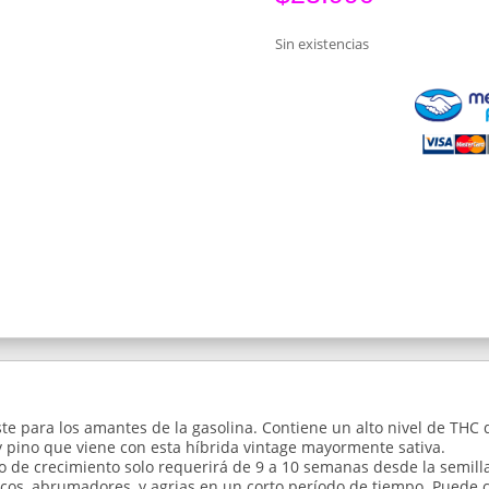
Sin existencias
ste para los amantes de la gasolina. Contiene un alto nivel de TH
 y pino que viene con esta híbrida vintage mayormente sativa.
po de crecimiento solo requerirá de 9 a 10 semanas desde la semilla
icos, abrumadores, y agrias en un corto período de tiempo. Puede 