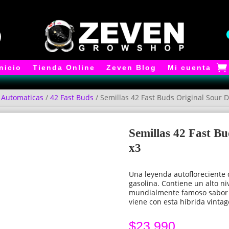
Inicio
Tienda Online
Zeven Blog
Mi cuenta
/
Automaticas
/
42 Fast Buds
/ Semillas 42 Fast Buds Original Sour D
Semillas 42 Fast Bu
x3
Una leyenda autofloreciente 
gasolina. Contiene un alto ni
mundialmente famoso sabor a 
viene con esta híbrida vinta
$
23.990