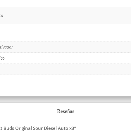
ca
otivador
ico
Reseñas
st Buds Original Sour Diesel Auto x3”