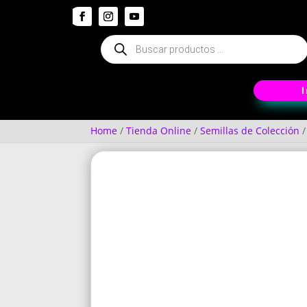
Búsqueda
de
productos
Home
/
Tienda Online
/
Semillas de Colección