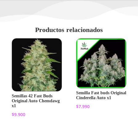
Productos relacionados
Semilla Fast buds Original
Semillas 42 Fast Buds
Cinderella Auto x1
Original Auto Chemdawg
x1
$
7.990
$
9.900
Añadir al
Añadir al
carrito