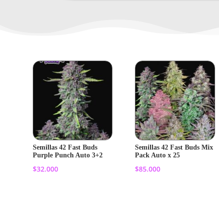
Semillas 42 Fast Buds
Semillas 42 Fast Buds Mix
Purple Punch Auto 3+2
Pack Auto x 25
$
32.000
$
85.000
Añadir al
Añadir al
carrito
carrito