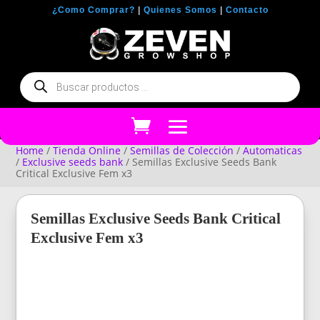
¿Como Comprar?
|
Quienes Somos
|
Contacto
Búsqueda
de
productos
Home
/
Tienda Online
/
Semillas de Colección
/
Automaticas
/
Exclusive seeds bank
/ Semillas Exclusive Seeds Bank
Critical Exclusive Fem x3
Semillas Exclusive Seeds Bank Critical
Exclusive Fem x3