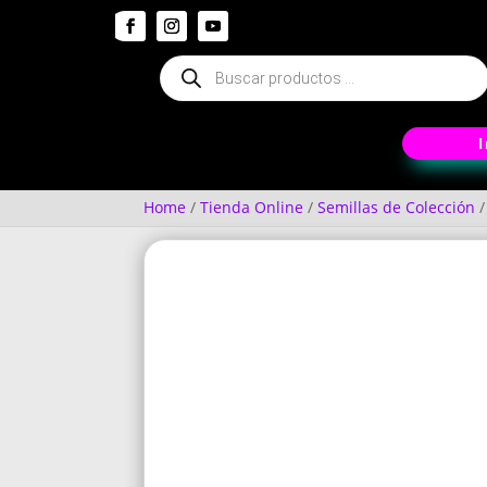
Búsqueda
de
productos
Home
/
Tienda Online
/
Semillas de Colección