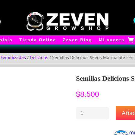
Inicio
Tienda Online
Zeven Blog
Mi cuenta
/
Feminizadas
/
Delicious
/ Semillas Delicious Seeds Marmalate Fem
Semillas Delicious
$
8.500
Añadi
Semillas
Delicious
Seeds
Marmalate