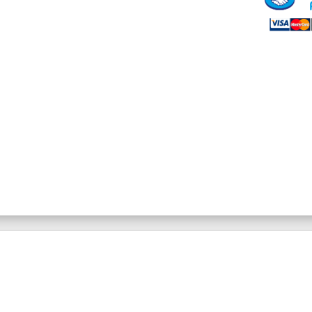
Fem
x1
cantidad