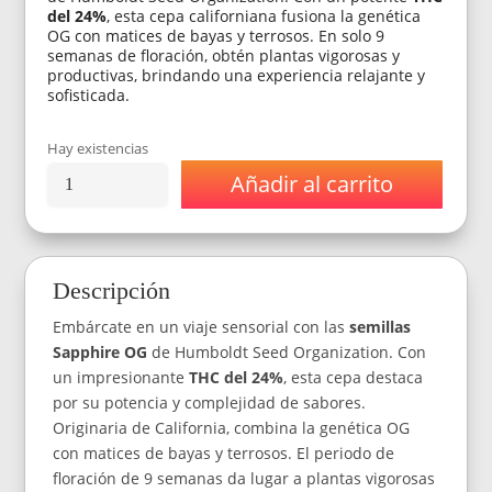
del 24%
, esta cepa californiana fusiona la genética
OG con matices de bayas y terrosos. En solo 9
semanas de floración, obtén plantas vigorosas y
productivas, brindando una experiencia relajante y
sofisticada.
Hay existencias
Añadir al carrito
Semillas
Humboldt
Seed
Organization
Sapphire
Descripción
OG
x3
Embárcate en un viaje sensorial con las
semillas
cantidad
Sapphire OG
de Humboldt Seed Organization. Con
un impresionante
THC del 24%
, esta cepa destaca
por su potencia y complejidad de sabores.
Originaria de California, combina la genética OG
con matices de bayas y terrosos. El periodo de
floración de 9 semanas da lugar a plantas vigorosas