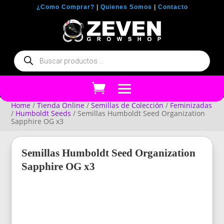
¿Como Comprar?
|
Quienes Somos
|
Contacto
Búsqueda
de
productos
Home
/
Tienda Online
/
Semillas de Colección
/
Feminizadas
/
Humboldt Seeds
/ Semillas Humboldt Seed Organization
Sapphire OG x3
Semillas Humboldt Seed Organization
Sapphire OG x3