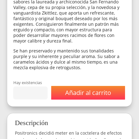
sabores la laureada y archiconocida San Fernando
Valley, cepa de su propia selección, y la novedosa y
vanguardista Zkittlez, que aporta un refrescante,
fantástico y original bouquet deseado por los más
exigentes. Consiguieron finalmente un patrón más
erguido y compacto, con mayor estructura para
poder desarrollar mayores racimos de flores con
mayor calibre y dureza final.
Se han preservado y mantenido sus tonalidades
purple y su inherente y peculiar aroma. Su sabor a
caramelos ácidos y dulce al mismo tiempo, es una
mezcla explosiva de retrogustos.
Hay existencias
Añadir al carrito
Semillas
Positronics
Z
Valley
Fem
Descripción
x
5
Positronics decidió meter en la coctelera de efectos
cantidad