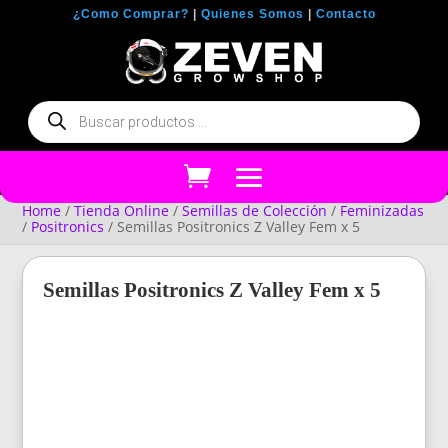
¿Como Comprar?
|
Quienes Somos
|
Contacto
Búsqueda
de
productos
Home
/
Tienda Online
/
Semillas de Colección
/
Feminizadas
/
Positronics
/ Semillas Positronics Z Valley Fem x 5
Semillas Positronics Z Valley Fem x 5