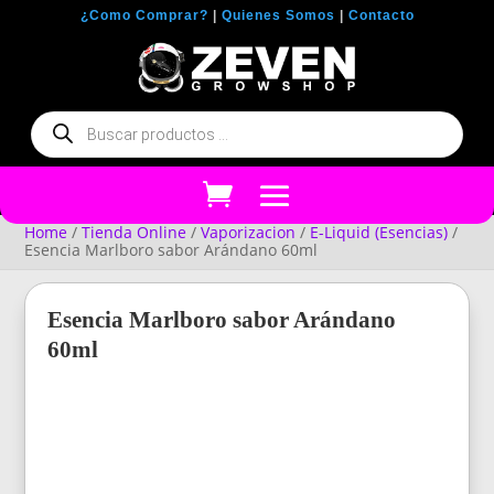
¿Como Comprar?
|
Quienes Somos
|
Contacto
Búsqueda
de
productos
Home
/
Tienda Online
/
Vaporizacion
/
E-Liquid (Esencias)
/
Esencia Marlboro sabor Arándano 60ml
Esencia Marlboro sabor Arándano
60ml