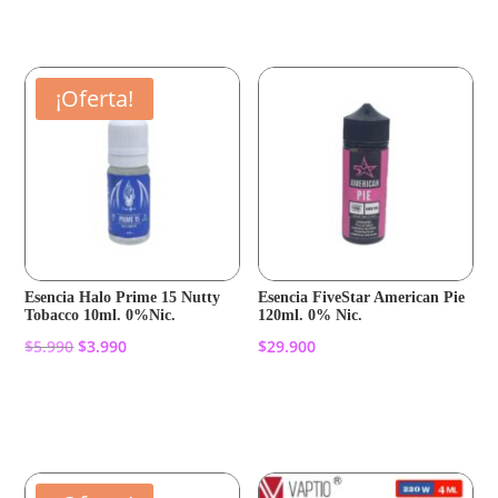
Añadir al carrito
¡Oferta!
Esencia Halo Prime 15 Nutty
Esencia FiveStar American Pie
Tobacco 10ml. 0%Nic.
120ml. 0% Nic.
El
El
$
5.990
$
3.990
$
29.900
precio
precio
original
actual
Añadir al carrito
Añadir al carrito
era:
es:
$5.990.
$3.990.