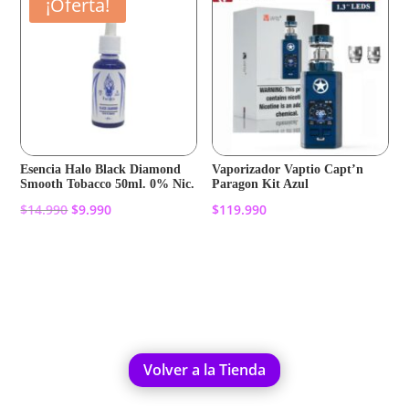
¡Oferta!
Esencia Halo Black Diamond
Vaporizador Vaptio Capt’n
Smooth Tobacco 50ml. 0% Nic.
Paragon Kit Azul
El
El
$
14.990
$
9.990
$
119.990
precio
precio
original
actual
Añadir al carrito
Añadir al carrito
era:
es:
$14.990.
$9.990.
Volver a la Tienda