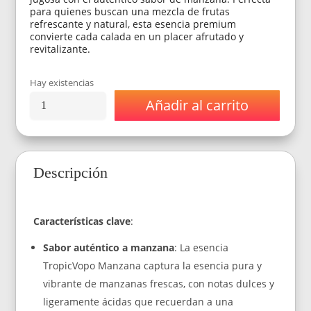
para quienes buscan una mezcla de frutas
refrescante y natural, esta esencia premium
convierte cada calada en un placer afrutado y
revitalizante.
Hay existencias
Añadir al carrito
Esencia
Premium
TropicVopo
Manzana
30
Descripción
ML-
3
Mg
Nic
Características clave
:
cantidad
Sabor auténtico a manzana
: La esencia
TropicVopo Manzana captura la esencia pura y
vibrante de manzanas frescas, con notas dulces y
ligeramente ácidas que recuerdan a una