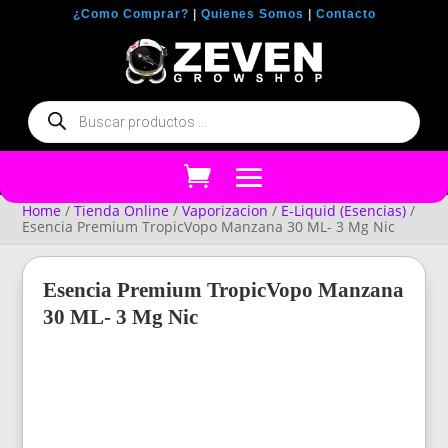
¿Como Comprar?
|
Quienes Somos
|
Contacto
Búsqueda
de
productos
Home
/
Tienda Online
/
Vaporizacion
/
E-Liquid (Esencias)
/
Esencia Premium TropicVopo Manzana 30 ML- 3 Mg Nic
Esencia Premium TropicVopo Manzana
30 ML- 3 Mg Nic