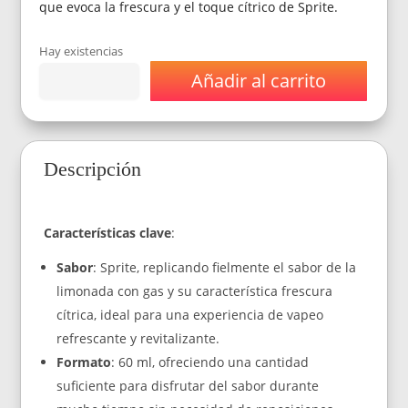
que evoca la frescura y el toque cítrico de Sprite.
Hay existencias
Añadir al carrito
Esencia
Sabor
Sprite
60
ml
Descripción
cantidad
Características clave
:
Sabor
: Sprite, replicando fielmente el sabor de la
limonada con gas y su característica frescura
cítrica, ideal para una experiencia de vapeo
refrescante y revitalizante.
Formato
: 60 ml, ofreciendo una cantidad
suficiente para disfrutar del sabor durante