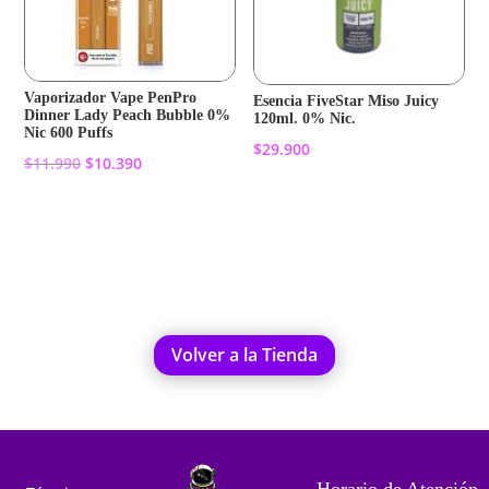
Vaporizador Vape PenPro
Esencia FiveStar Miso Juicy
Dinner Lady Peach Bubble 0%
120ml. 0% Nic.
Nic 600 Puffs
$
29.900
El
El
$
11.990
$
10.390
precio
precio
Añadir al carrito
original
actual
Añadir al carrito
era:
es:
$11.990.
$10.390.
Volver a la Tienda
Horario de Atención