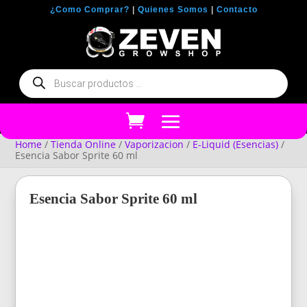
¿Como Comprar?
|
Quienes Somos
|
Contacto
Búsqueda
de
productos
Home
/
Tienda Online
/
Vaporizacion
/
E-Liquid (Esencias)
/
Esencia Sabor Sprite 60 ml
Esencia Sabor Sprite 60 ml