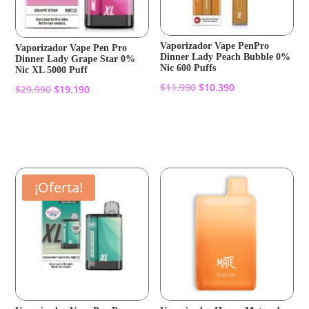
Vaporizador Vape PenPro
Vaporizador Vape Pen Pro
Dinner Lady Peach Bubble 0%
Dinner Lady Grape Star 0%
Nic 600 Puffs
Nic XL 5000 Puff
El
El
$
11.990
$
10.390
El
El
$
29.990
$
19.190
precio
precio
precio
precio
original
actual
original
actual
Añadir al carrito
Añadir al carrito
era:
es:
era:
es:
$11.990.
$10.390.
$29.990.
$19.190.
¡Oferta!