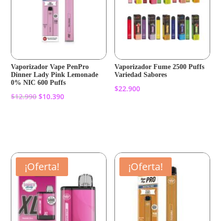
Vaporizador Vape PenPro
Vaporizador Fume 2500 Puffs
Dinner Lady Pink Lemonade
Variedad Sabores
0% NIC 600 Puffs
$
22.900
El
El
$
12.990
$
10.390
precio
precio
Añadir al carrito
original
actual
Añadir al carrito
era:
es:
$12.990.
$10.390.
¡Oferta!
¡Oferta!