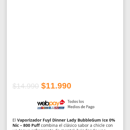
El
El
$
11.990
$
14.990
precio
precio
original
actual
era:
es:
$14.990.
$11.990.
El
Vaporizador Fuyl Dinner Lady BubbleGum Ice 0%
Nic – 800 Puff
combina el clásico sabor a chicle con