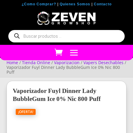
¿Como Comprar?
|
Quienes Somos
|
Contacto
Búsqueda
de
productos
Home
/
Tienda Online
/
Vaporizacion
/
Vapers Desechables
/
Vaporizador Fuyl Dinner Lady BubbleGum Ice 0% Nic 800
Puff
Vaporizador Fuyl Dinner Lady
BubbleGum Ice 0% Nic 800 Puff
¡OFERTA!