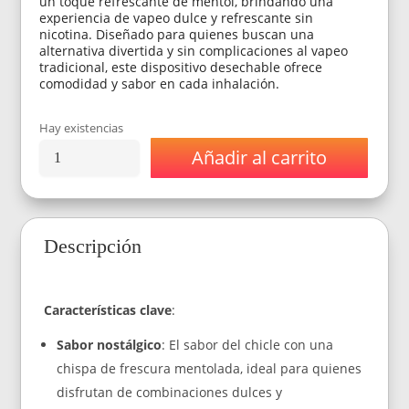
un toque refrescante de mentol, brindando una
experiencia de vapeo dulce y refrescante sin
nicotina. Diseñado para quienes buscan una
alternativa divertida y sin complicaciones al vapeo
tradicional, este dispositivo desechable ofrece
comodidad y sabor en cada inhalación.
Hay existencias
Añadir al carrito
Vaporizador
Fuyl
Dinner
Lady
BubbleGum
Descripción
Ice
0%
Nic
800
Características clave
:
Puff
cantidad
Sabor nostálgico
: El sabor del chicle con una
chispa de frescura mentolada, ideal para quienes
disfrutan de combinaciones dulces y