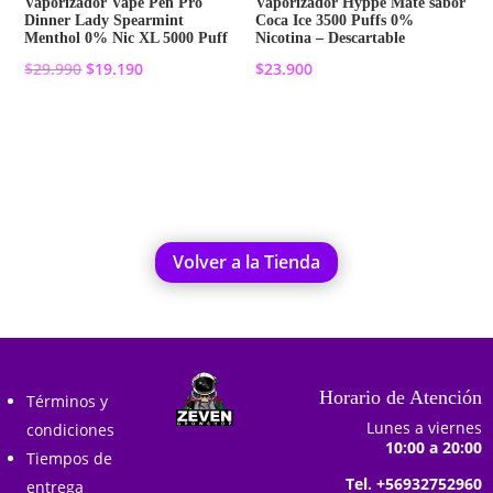
Vaporizador Vape Pen Pro
Vaporizador Hyppe Mate sabor
Dinner Lady Spearmint
Coca Ice 3500 Puffs 0%
Menthol 0% Nic XL 5000 Puff
Nicotina – Descartable
El
El
$
29.990
$
19.190
$
23.900
precio
precio
original
actual
Añadir al carrito
Añadir al carrito
era:
es:
$29.990.
$19.190.
Volver a la Tienda
Horario de Atención
Términos y
Lunes a viernes
condiciones
10:00 a 20:00
Tiempos de
Tel. +56932752960
entrega