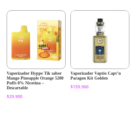
$14.900.
$9.990.
$14.900.
$9.990.
Vaporizador Hyppe Tik sabor
Vaporizador Vaptio Capt’n
Mango Pineapple Orange 5200
Paragon Kit Golden
Puffs 0% Nicotina –
$
159.900
Descartable
$
29.900
Añadir al carrito
Añadir al carrito