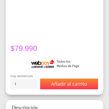
$
79.990
Hay existencias
Añadir al carrito
Vaporizador
Airistech
Nokiva
color
Rojo
Descripción
cantidad