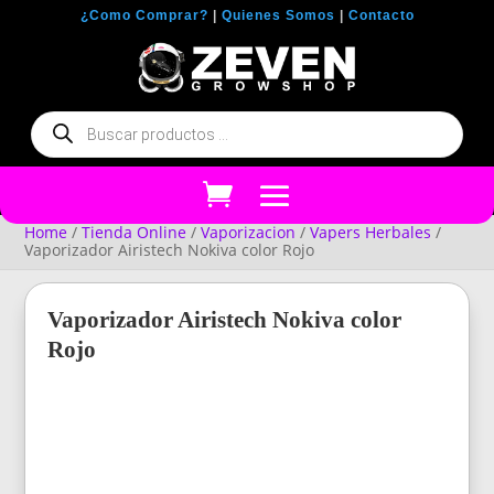
¿Como Comprar?
|
Quienes Somos
|
Contacto
Búsqueda
de
productos
Home
/
Tienda Online
/
Vaporizacion
/
Vapers Herbales
/
Vaporizador Airistech Nokiva color Rojo
Vaporizador Airistech Nokiva color
Rojo