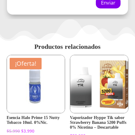
Enviar
Productos relacionados
¡Oferta!
Esencia Halo Prime 15 Nutty
Vaporizador Hyppe Tik sabor
Tobacco 10ml. 0%Nic.
Strawberry Banana 5200 Puffs
0% Nicotina – Descartable
El
El
$
5.990
$
3.990