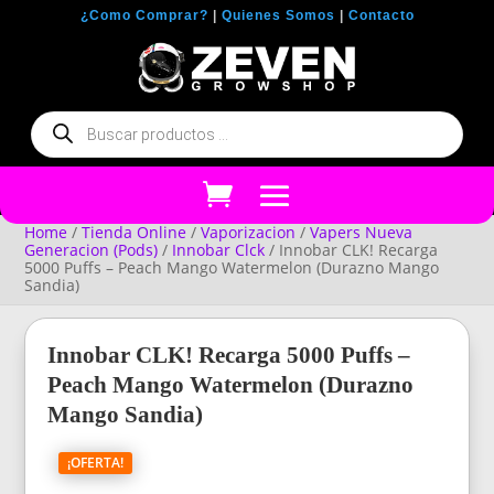
¿Como Comprar?
|
Quienes Somos
|
Contacto
Búsqueda
de
productos
Home
/
Tienda Online
/
Vaporizacion
/
Vapers Nueva
Generacion (Pods)
/
Innobar Clck
/ Innobar CLK! Recarga
5000 Puffs – Peach Mango Watermelon (Durazno Mango
Sandia)
Innobar CLK! Recarga 5000 Puffs –
Peach Mango Watermelon (Durazno
Mango Sandia)
¡OFERTA!