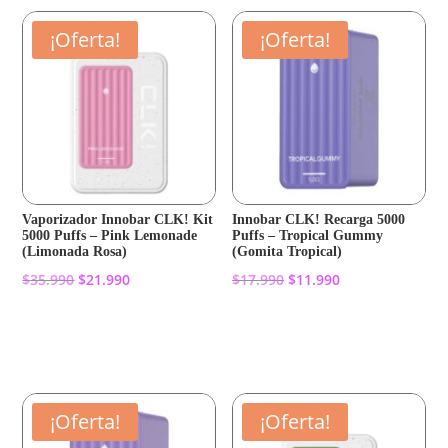
$17.990.
$11.990.
¡Oferta!
¡Oferta!
Vaporizador Innobar CLK! Kit
Innobar CLK! Recarga 5000
5000 Puffs – Pink Lemonade
Puffs – Tropical Gummy
(Limonada Rosa)
(Gomita Tropical)
El
El
El
El
$
35.990
$
21.990
$
17.990
$
11.990
precio
precio
precio
precio
original
actual
original
actual
Añadir al carrito
Añadir al carrito
era:
es:
era:
es:
$35.990.
$21.990.
$17.990.
$11.990.
¡Oferta!
¡Oferta!