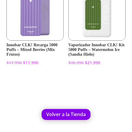
Innobar CLK! Recarga 5000
Vaporizador Innobar CLK! Kit
Puffs – Mixed Berries (Mix
5000 Puffs – Watermelon Ice
Frutos)
(Sandia Hielo)
El
El
El
El
$
17.990
$
11.990
$
35.990
$
21.990
precio
precio
precio
precio
original
actual
original
actual
Añadir al carrito
Añadir al carrito
era:
es:
era:
es:
$17.990.
$11.990.
$35.990.
$21.990.
Volver a la Tienda