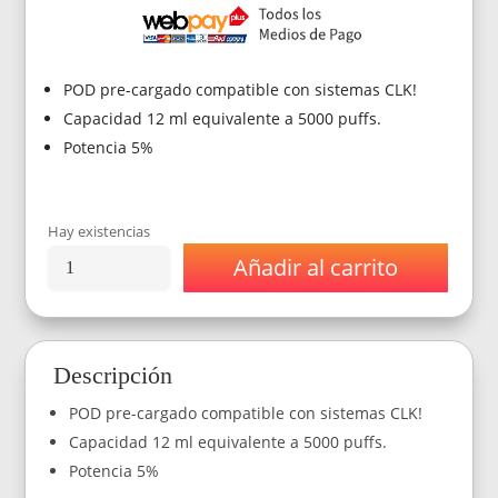
era:
es:
$17.990.
$11.990.
POD pre-cargado compatible con sistemas CLK!
Capacidad 12 ml equivalente a 5000 puffs.
Potencia 5%
Hay existencias
Añadir al carrito
Innobar
CLK!
Recarga
5000
Puffs
Descripción
–
Peach
POD pre-cargado compatible con sistemas CLK!
Mango
Watermelon
Capacidad 12 ml equivalente a 5000 puffs.
(Durazno
Potencia 5%
Mango
Sandia)