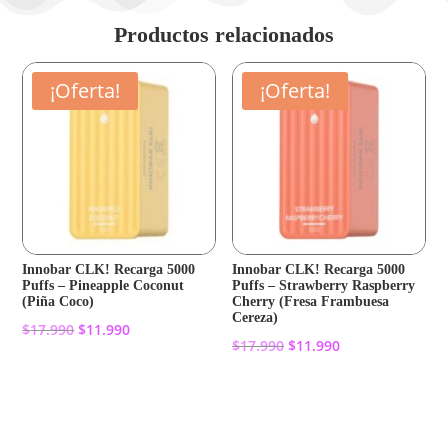
Productos relacionados
¡Oferta!
¡Oferta!
Innobar CLK! Recarga 5000
Innobar CLK! Recarga 5000
Puffs – Pineapple Coconut
Puffs – Strawberry Raspberry
(Piña Coco)
Cherry (Fresa Frambuesa
Cereza)
El
El
$
17.990
$
11.990
El
El
$
17.990
$
11.990
precio
precio
precio
precio
original
actual
Añadir al carrito
original
actual
Añadir al carrito
era:
es:
era:
es:
$17.990.
$11.990.