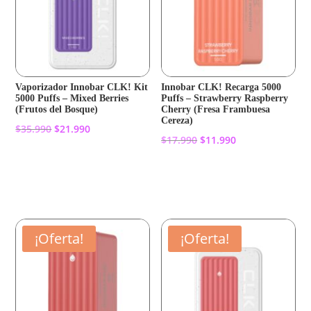
Vaporizador Innobar CLK! Kit
Innobar CLK! Recarga 5000
5000 Puffs – Mixed Berries
Puffs – Strawberry Raspberry
(Frutos del Bosque)
Cherry (Fresa Frambuesa
Cereza)
El
El
$
35.990
$
21.990
El
El
$
17.990
$
11.990
precio
precio
precio
precio
original
actual
Añadir al carrito
original
actual
Añadir al carrito
era:
es:
era:
es:
$35.990.
$21.990.
$17.990.
$11.990.
¡Oferta!
¡Oferta!