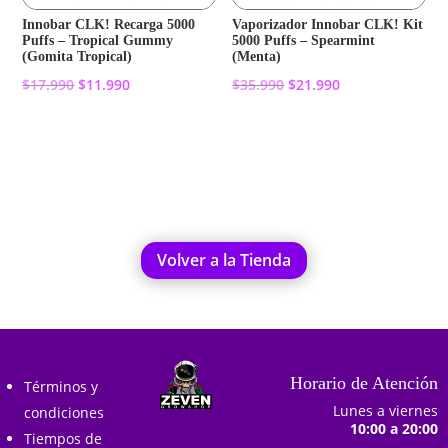
Innobar CLK! Recarga 5000
Vaporizador Innobar CLK! Kit
Puffs – Tropical Gummy
5000 Puffs – Spearmint
(Gomita Tropical)
(Menta)
El
El
El
El
$
17.990
$
11.990
$
35.990
$
21.990
precio
precio
precio
precio
original
actual
original
actual
Añadir al carrito
Añadir al carrito
era:
es:
era:
es:
$17.990.
$11.990.
$35.990.
$21.990.
Volver a la Tienda
Horario de Atención
Términos y
Lunes a viernes
condiciones
10:00 a 20:00
Tiempos de