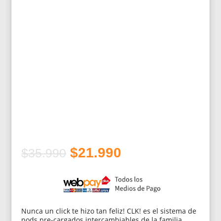
El
El
$
21.990
$
35.990
precio
precio
original
actual
era:
es:
$35.990.
$21.990.
Nunca un click te hizo tan feliz! CLK! es el sistema de
pods pre-cargados intercambiables de la familia