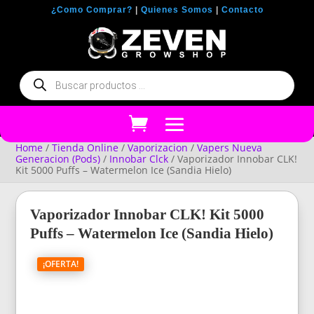
¿Como Comprar?
|
Quienes Somos
|
Contacto
Búsqueda
de
productos
Home
/
Tienda Online
/
Vaporizacion
/
Vapers Nueva
Generacion (Pods)
/
Innobar Clck
/ Vaporizador Innobar CLK!
Kit 5000 Puffs – Watermelon Ice (Sandia Hielo)
Vaporizador Innobar CLK! Kit 5000
Puffs – Watermelon Ice (Sandia Hielo)
¡OFERTA!