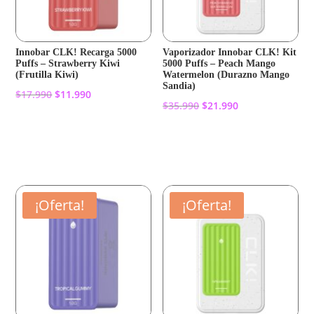
Innobar CLK! Recarga 5000
Vaporizador Innobar CLK! Kit
Puffs – Strawberry Kiwi
5000 Puffs – Peach Mango
(Frutilla Kiwi)
Watermelon (Durazno Mango
Sandia)
El
El
$
17.990
$
11.990
El
El
$
35.990
$
21.990
precio
precio
precio
precio
original
actual
Añadir al carrito
original
actual
Añadir al carrito
era:
es:
era:
es:
$17.990.
$11.990.
$35.990.
$21.990.
¡Oferta!
¡Oferta!