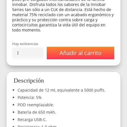
Innobar. Disfruta todos los sabores de la Innobar
Series tan sólo a un CLK de distancia. Está hecho de
material 75% reciclado con un acabado ergonómico y
práctico y su protección contra sobre carga y
cortocircuitos garantiza la vida útil del equipo en
todo momento.
Hay existencias
Añadir al carrito
Vaporizador
Innobar
CLK!
Kit
5000
Descripción
Puffs
–
Capacidad de 12 ml, equivalente a 5000 puffs.
Watermelon
Ice
Potencia: 5%
(Sandia
POD reemplazable.
Hielo)
cantidad
Batería de 650 mAh.
Recarga USB-C.
Resistencia: 1.0 ohm