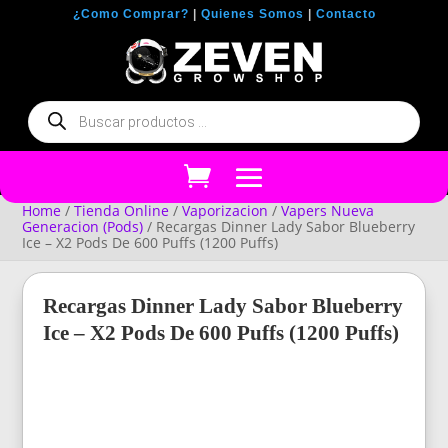
¿Como Comprar?
|
Quienes Somos
|
Contacto
Búsqueda
de
productos
Home
/
Tienda Online
/
Vaporizacion
/
Vapers Nueva
Generacion (Pods)
/ Recargas Dinner Lady Sabor Blueberry
Ice – X2 Pods De 600 Puffs (1200 Puffs)
Recargas Dinner Lady Sabor Blueberry
Ice – X2 Pods De 600 Puffs (1200 Puffs)