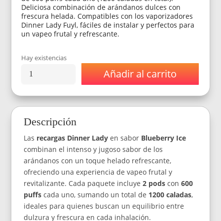
Deliciosa combinación de arándanos dulces con
frescura helada. Compatibles con los vaporizadores
Dinner Lady Fuyl, fáciles de instalar y perfectos para
un vapeo frutal y refrescante.
Hay existencias
Añadir al carrito
Recargas
Dinner
Lady
Sabor
Blueberry
Descripción
Ice
-
Las
recargas Dinner Lady
en sabor
Blueberry Ice
X2
Pods
combinan el intenso y jugoso sabor de los
De
arándanos con un toque helado refrescante,
600
ofreciendo una experiencia de vapeo frutal y
Puffs
revitalizante. Cada paquete incluye
2 pods
con
600
(1200
Puffs)
puffs
cada uno, sumando un total de
1200 caladas
,
cantidad
ideales para quienes buscan un equilibrio entre
dulzura y frescura en cada inhalación.