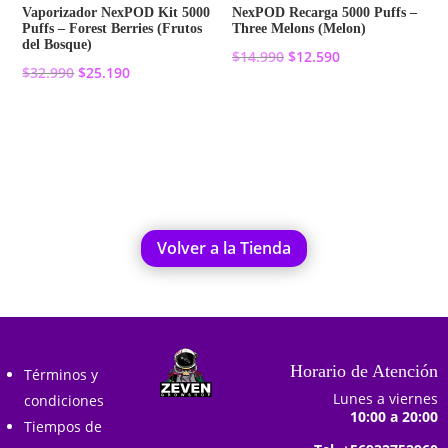
Vaporizador NexPOD Kit 5000
NexPOD Recarga 5000 Puffs –
Puffs – Forest Berries (Frutos
Three Melons (Melon)
del Bosque)
El
El
$
14.990
$
12.590
El
El
$
32.990
$
25.190
precio
precio
precio
precio
original
actual
Añadir al carrito
original
actual
Añadir al carrito
era:
es:
era:
es:
$14.990.
$12.590.
$32.990.
$25.190.
Volver a la Tienda
Horario de Atención
Términos y
Lunes a viernes
condiciones
10:00 a 20:00
Tiempos de