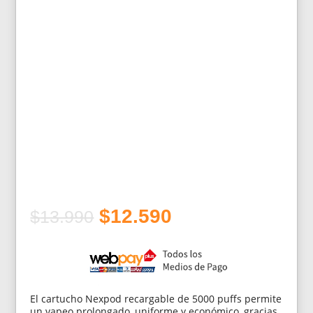
El
El
$
12.590
$
13.990
precio
precio
original
actual
era:
es:
$13.990.
$12.590.
El cartucho Nexpod recargable de 5000 puffs permite
un vapeo prolongado, uniforme y económico, gracias