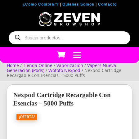
¿Como Comprar?
|
Quienes Somos
|
Contacto
Búsqueda
de
productos
Home
/
Tienda Online
/
Vaporizacion
/
Vapers Nueva
Generacion (Pods)
/
Wotofo Nexpod
/ Nexpod Cartridge
Recargable Con Esencias – 5000 Puffs
Nexpod Cartridge Recargable Con
Esencias – 5000 Puffs
¡OFERTA!