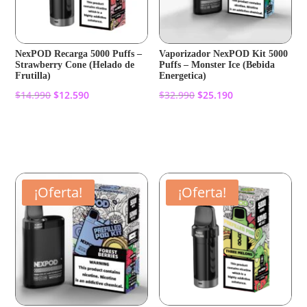
NexPOD Recarga 5000 Puffs –
Vaporizador NexPOD Kit 5000
Strawberry Cone (Helado de
Puffs – Monster Ice (Bebida
Frutilla)
Energetica)
El
El
El
El
$
14.990
$
12.590
$
32.990
$
25.190
precio
precio
precio
precio
original
actual
original
actual
Añadir al carrito
Añadir al carrito
era:
es:
era:
es:
$14.990.
$12.590.
$32.990.
$25.190.
¡Oferta!
¡Oferta!