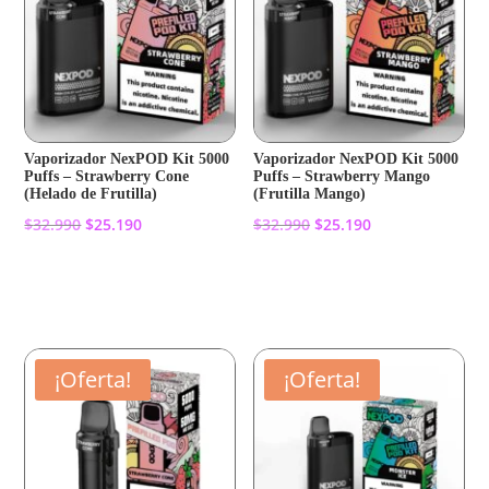
Vaporizador NexPOD Kit 5000
Vaporizador NexPOD Kit 5000
Puffs – Strawberry Cone
Puffs – Strawberry Mango
(Helado de Frutilla)
(Frutilla Mango)
El
El
El
El
$
32.990
$
25.190
$
32.990
$
25.190
precio
precio
precio
precio
original
actual
original
actual
Añadir al carrito
Añadir al carrito
era:
es:
era:
es:
$32.990.
$25.190.
$32.990.
$25.190.
¡Oferta!
¡Oferta!