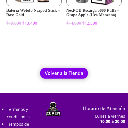
Batería Wotofo Nexpod Stick –
NexPOD Recarga 5000 Puffs –
Rose Gold
Grape Apple (Uva Manzana)
El
El
El
El
$
19.990
$
13.490
$
14.990
$
12.590
precio
precio
precio
precio
original
actual
original
actual
Añadir al carrito
Añadir al carrito
era:
es:
era:
es:
$19.990.
$13.490.
$14.990.
$12.590.
Volver a la Tienda
Horario de Atención
Términos y
Lunes a viernes
condiciones
10:00 a 20:00
Tiempos de