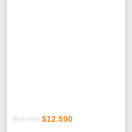
El
El
$
12.590
$
14.990
precio
precio
original
actual