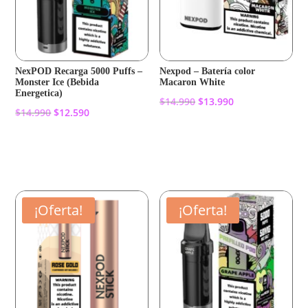
NexPOD Recarga 5000 Puffs –
Nexpod – Batería color
Monster Ice (Bebida
Macaron White
Energetica)
El
El
$
14.990
$
13.990
El
El
$
14.990
$
12.590
precio
precio
precio
precio
original
actual
Añadir al carrito
original
actual
Añadir al carrito
era:
es:
era:
es:
$14.990.
$13.990.
$14.990.
$12.590.
¡Oferta!
¡Oferta!