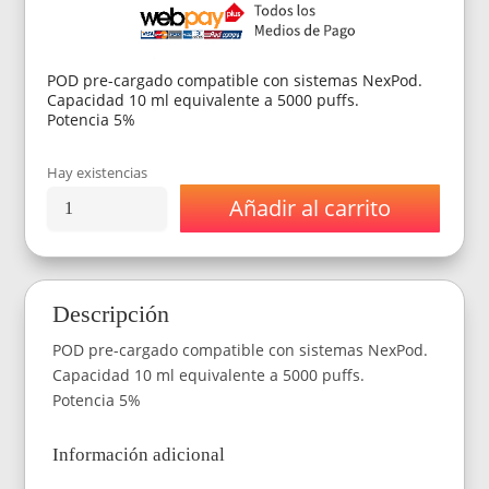
era:
es:
$14.990.
$12.590.
POD pre-cargado compatible con sistemas NexPod.
Capacidad 10 ml equivalente a 5000 puffs.
Potencia 5%
Hay existencias
Añadir al carrito
NexPOD
Recarga
5000
Puffs
–
Descripción
Watermelon
Ice
POD pre-cargado compatible con sistemas NexPod.
(Sandia
Hielo)
Capacidad 10 ml equivalente a 5000 puffs.
cantidad
Potencia 5%
Información adicional