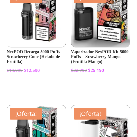
NexPOD Recarga 5000 Puffs –
Vaporizador NexPOD Kit 5000
Strawberry Cone (Helado de
Puffs – Strawberry Mango
Frutilla)
(Frutilla Mango)
El
El
El
El
$
14.990
$
12.590
$
32.990
$
25.190
precio
precio
precio
precio
original
actual
original
actual
Añadir al carrito
Añadir al carrito
era:
es:
era:
es:
$14.990.
$12.590.
$32.990.
$25.190.
¡Oferta!
¡Oferta!