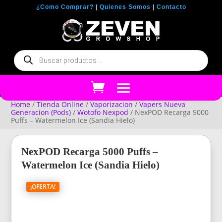
¿Como Comprar?
|
Quienes Somos
|
Contacto
Búsqueda
de
productos
Home
/
Tienda Online
/
Vaporizacion
/
Vapers Nueva
Generacion (Pods)
/
Wotofo Nexpod
/ NexPOD Recarga 5000
Puffs – Watermelon Ice (Sandia Hielo)
NexPOD Recarga 5000 Puffs –
Watermelon Ice (Sandia Hielo)
¡OFERTA!