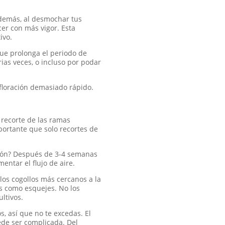
Además, al desmochar tus
er con más vigor. Esta
ivo.
ue prolonga el periodo de
ias veces, o incluso por podar
floración demasiado rápido.
 recorte de las ramas
mportante que solo recortes de
ción? Después de 3-4 semanas
ntar el flujo de aire.
los cogollos más cercanos a la
es como esquejes. No los
ltivos.
s, así que no te excedas. El
de ser complicada. Del