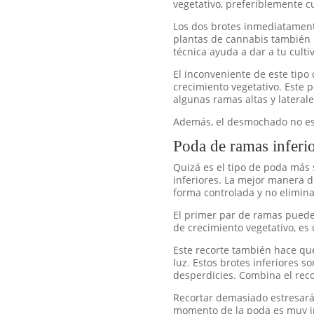
vegetativo, preferiblemente c
Los dos brotes inmediatament
plantas de cannabis también 
técnica ayuda a dar a tu culti
El inconveniente de este tip
crecimiento vegetativo. Este 
algunas ramas altas y laterale
Además, el desmochado no es 
Poda de ramas inferi
Quizá es el tipo de poda más 
inferiores. La mejor manera de
forma controlada y no elimin
El primer par de ramas puede
de crecimiento vegetativo, es
Este recorte también hace que
luz. Estos brotes inferiores 
desperdicies. Combina el recor
Recortar demasiado estresará a
momento de la poda es muy im