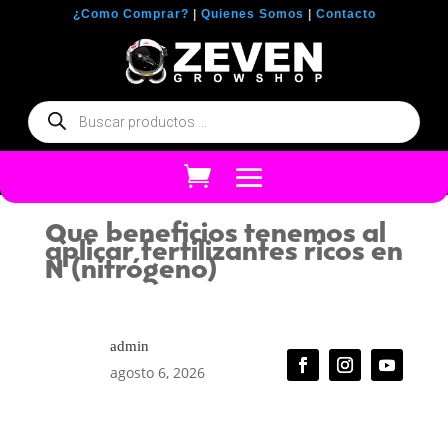
¿Como Comprar?
|
Quienes Somos
|
Contacto
Búsqueda
de
productos
Que beneficios tenemos al
aplicar fertilizantes ricos en
N (nitrógeno)
admin
agosto 6, 2026