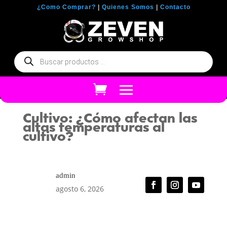
¿Como Comprar?
|
Quienes Somos
|
Contacto
Búsqueda
de
productos
Cultivo: ¿Cómo afectan las
altas temperaturas al
cultivo?
admin
agosto 6, 2026