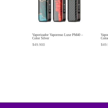
Vaporizador Vaporesso Luxe PM40 –
Vapo
Color Silver
Colo
$
49.900
$
49.
Añadir al carrito