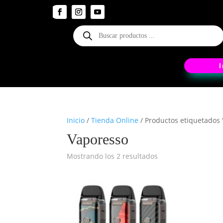
Búsqueda
de
productos
Inicio
/
Tienda Online
/ Productos etiquetados 
Vaporesso
Mostrando los 2 resultados