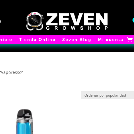
Inicio
Tienda Online
Zeven Blog
Mi cuenta
“Vaporesso”