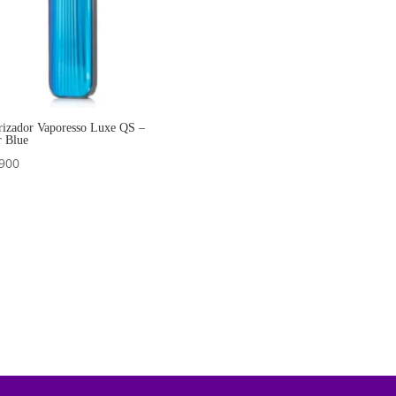
rizador Vaporesso Luxe QS –
r Blue
900
Añadir al carrito