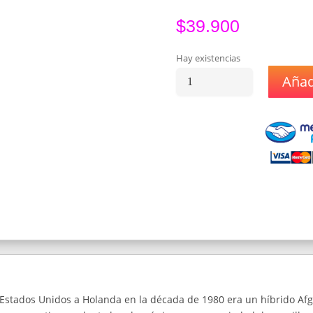
$
39.900
Hay existencias
Añadi
Semillas
Sensi
Seeds
Big
Bud
Automatic
x3
cantidad
os Estados Unidos a Holanda en la década de 1980 era un híbrido A