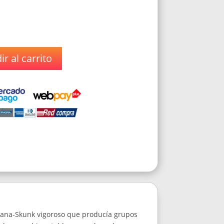
r al carrito
fgana-Skunk vigoroso que producía grupos