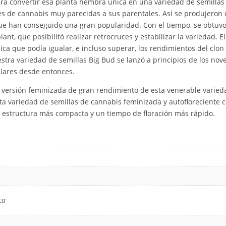
para convertir esa planta hembra única en una variedad de semilla
es de cannabis muy parecidas a sus parentales. Así se produjeron 
que han conseguido una gran popularidad. Con el tiempo, se obtuvo
ant, que posibilitó realizar retrocruces y estabilizar la variedad. 
ca que podía igualar, e incluso superar, los rendimientos del clo
stra variedad de semillas Big Bud se lanzó a principios de los nov
lares desde entonces.
versión feminizada de gran rendimiento de esta venerable varied
ta variedad de semillas de cannabis feminizada y autofloreciente c
 estructura más compacta y un tiempo de floración más rápido.
ca