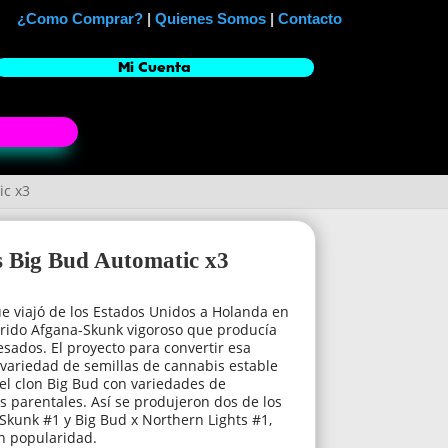
¿Como Comprar?
|
Quienes Somos
|
Contacto
Mi Cuenta
ic x3
ds Big Bud Automatic x3
ue viajó de los Estados Unidos a Holanda en
brido Afgana-Skunk vigoroso que producía
esados. El proyecto para convertir esa
variedad de semillas de cannabis estable
el clon Big Bud con variedades de
 parentales. Así se produjeron dos de los
 Skunk #1 y Big Bud x Northern Lights #1,
n popularidad.