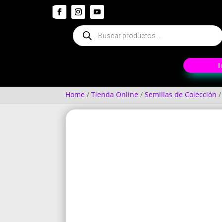
Búsqueda
de
productos
Home
/
Tienda Online
/
Semillas de Colección