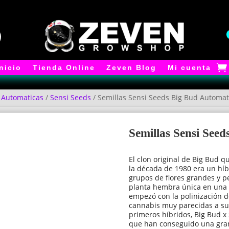
Inicio
Tienda Online
Zeven Blog
Mi cuenta
/
Automaticas
/
Sensi Seeds
/ Semillas Sensi Seeds Big Bud Automat
Semillas Sensi See
El clon original de Big Bud q
la década de 1980 era un hí
grupos de flores grandes y p
planta hembra única en una 
empezó con la polinización d
cannabis muy parecidas a sus
primeros híbridos, Big Bud x
que han conseguido una gra