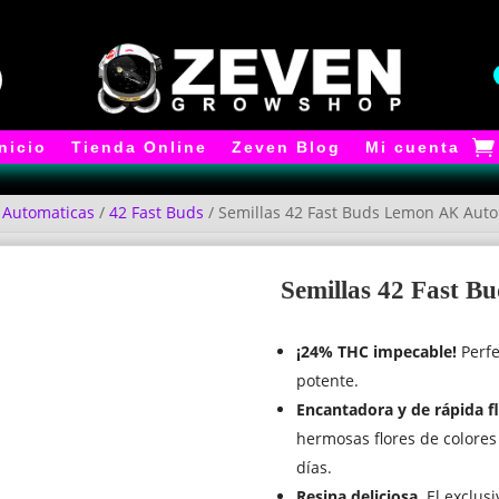
Inicio
Tienda Online
Zeven Blog
Mi cuenta
/
Automaticas
/
42 Fast Buds
/ Semillas 42 Fast Buds Lemon AK Auto
Semillas 42 Fast 
¡24% THC impecable!
Perfe
potente.
Encantadora y de rápida f
hermosas flores de colores
días.
Resina deliciosa.
El exclusi