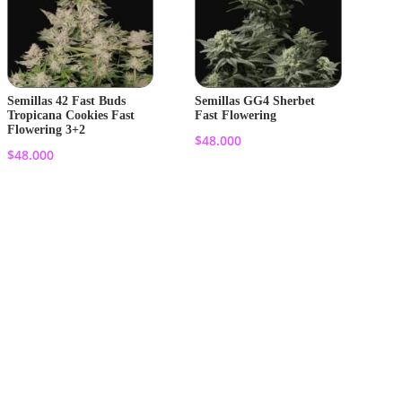
Semillas 42 Fast Buds
Semillas GG4 Sherbet
Tropicana Cookies Fast
Fast Flowering
Flowering 3+2
$
48.000
$
48.000
Añadir al
Añadir al
carrito
carrito