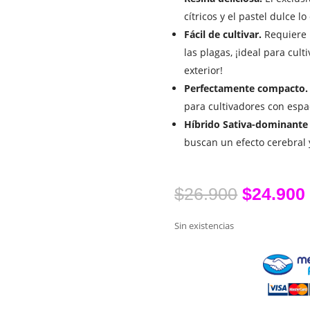
cítricos y el pastel dulce l
Fácil de cultivar.
Requiere 
las plagas, ¡ideal para cult
exterior!
Perfectamente compacto.
para cultivadores con espa
Híbrido Sativa-dominante 
buscan un efecto cerebral 
El
$
26.900
$
24.900
precio
original
Sin existencias
era:
$26.900.