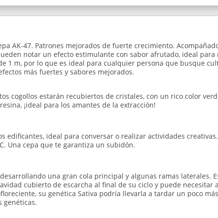
 cepa AK-47. Patrones mejorados de fuerte crecimiento. Acompañado
ueden notar un efecto estimulante con sabor afrutado, ideal para 
e 1 m, por lo que es ideal para cualquier persona que busque culti
 efectos más fuertes y sabores mejorados.
s cogollos estarán recubiertos de cristales, con un rico color verd
esina, ¡ideal para los amantes de la extracción!
s edificantes, ideal para conversar o realizar actividades creativas
C. Una cepa que te garantiza un subidón.
esarrollando una gran cola principal y algunas ramas laterales. Es
vidad cubierto de escarcha al final de su ciclo y puede necesitar 
floreciente, su genética Sativa podría llevarla a tardar un poco 
 genéticas.