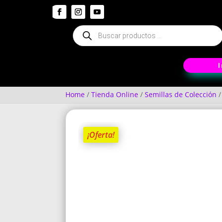
Búsqueda
de
productos
Home
/
Tienda Online
/
Semillas de Colección
¡Oferta!