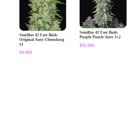
Semillas 42 Fast Buds
Semillas 42 Fast Buds
Purple Punch Auto 3+2
Original Auto Chemdawg
x1
$
32.000
$
9.900
Añadir al
Añadir al
carrito
carrito