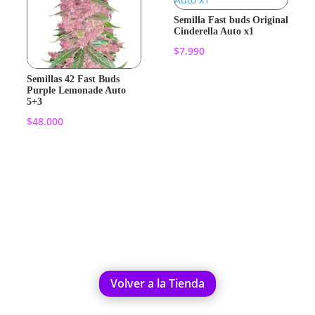
Semilla Fast buds Original
Cinderella Auto x1
$
7.990
Semillas 42 Fast Buds
Añadir al
Purple Lemonade Auto
5+3
carrito
$
48.000
Añadir al
carrito
Volver a la Tienda