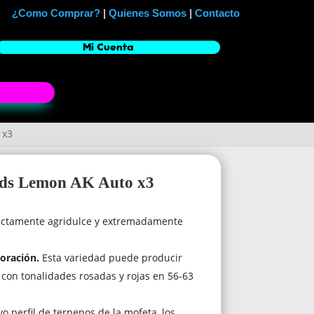
¿Como Comprar?
|
Quienes Somos
|
Contacto
Mi Cuenta
 x3
Buds Lemon AK Auto x3
ctamente agridulce y extremadamente
loración.
Esta variedad puede producir
 con tonalidades rosadas y rojas en 56-63
vo perfil de terpenos de la mofeta, los