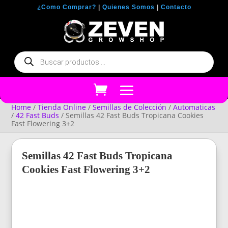
¿Como Comprar?
|
Quienes Somos
|
Contacto
Búsqueda
de
productos
Home
/
Tienda Online
/
Semillas de Colección
/
Automaticas
/
42 Fast Buds
/ Semillas 42 Fast Buds Tropicana Cookies
Fast Flowering 3+2
Semillas 42 Fast Buds Tropicana
Cookies Fast Flowering 3+2