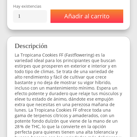
Hay existencias
Añadir al carrito
Semillas
42
Fast
Buds
Tropicana
Descripción
Cookies
Fast
La Tropicana Cookies FF (Fastflowering) es la
Flowering
variedad ideal para los principiantes que buscan
3+2
estirpes que prosperen en exterior e interior y en
cantidad
todo tipo de climas. Se trata de una variedad de
alto rendimiento y fácil de cultivar que crece
bastante y no deja de mostrar su vigor híbrido,
incluso con un mantenimiento mínimo. Espera un
efecto potente y duradero que relaje tus músculos y
eleve tu estado de ánimo, dándote ese empujón
extra que necesitas en una perezosa mañana de
lunes. La Tropicana Cookies FF ofrece toda una
gama de terpenos cítricos y amaderados, con un
potente fondo dulzón que viene de la mano de un
28 % de THC, lo que la convierte en la opción
perfecta para quienes tienen una alta tolerancia y