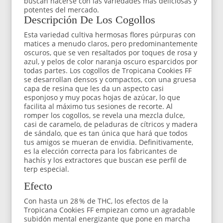
buscan hacerse con las variedades más deliciosas y
potentes del mercado.
Descripción De Los Cogollos
Esta variedad cultiva hermosas flores púrpuras con
matices a menudo claros, pero predominantemente
oscuros, que se ven resaltados por toques de rosa y
azul, y pelos de color naranja oscuro esparcidos por
todas partes. Los cogollos de Tropicana Cookies FF
se desarrollan densos y compactos, con una gruesa
capa de resina que les da un aspecto casi
esponjoso y muy pocas hojas de azúcar, lo que
facilita al máximo tus sesiones de recorte. Al
romper los cogollos, se revela una mezcla dulce,
casi de caramelo, de peladuras de cítricos y madera
de sándalo, que es tan única que hará que todos
tus amigos se mueran de envidia. Definitivamente,
es la elección correcta para los fabricantes de
hachís y los extractores que buscan ese perfil de
terp especial.
Efecto
Con hasta un 28 % de THC, los efectos de la
Tropicana Cookies FF empiezan como un agradable
subidón mental energizante que pone en marcha