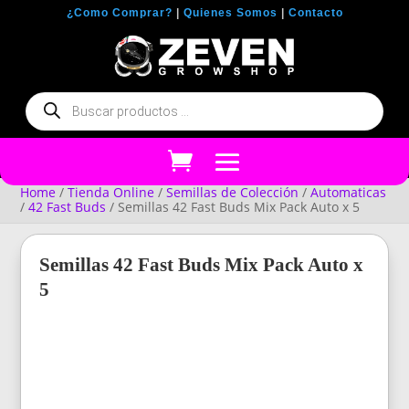
¿Como Comprar?
|
Quienes Somos
|
Contacto
Búsqueda
de
productos
Home
/
Tienda Online
/
Semillas de Colección
/
Automaticas
/
42 Fast Buds
/ Semillas 42 Fast Buds Mix Pack Auto x 5
Semillas 42 Fast Buds Mix Pack Auto x
5