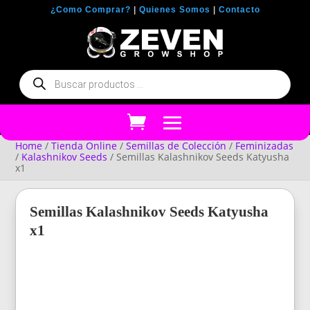
¿Como Comprar?
|
Quienes Somos
|
Contacto
Búsqueda
de
productos
Home
/
Tienda Online
/
Semillas de Colección
/
Feminizadas
/
Kalashnikov Seeds
/ Semillas Kalashnikov Seeds Katyusha
x1
Semillas Kalashnikov Seeds Katyusha
x1