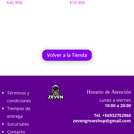
$
45.900
$
19.900
Añadir al carrito
Añadir al carrito
Volver a la Tienda
Horario de Atención
Términos y
Lunes a viernes
condiciones
10:00 a 20:00
Tiempos de
Tel. +56932752960
entrega
zevengrowshop@gmail.com
Sucursales
Contacto