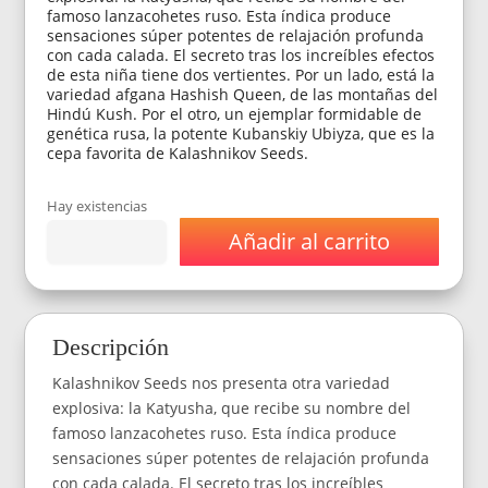
famoso lanzacohetes ruso. Esta índica produce
sensaciones súper potentes de relajación profunda
con cada calada. El secreto tras los increíbles efectos
de esta niña tiene dos vertientes. Por un lado, está la
variedad afgana Hashish Queen, de las montañas del
Hindú Kush. Por el otro, un ejemplar formidable de
genética rusa, la potente Kubanskiy Ubiyza, que es la
cepa favorita de Kalashnikov Seeds.
Hay existencias
Añadir al carrito
Semillas
Kalashnikov
Seeds
Katyusha
x1
Descripción
cantidad
Kalashnikov Seeds nos presenta otra variedad
explosiva: la Katyusha, que recibe su nombre del
famoso lanzacohetes ruso. Esta índica produce
sensaciones súper potentes de relajación profunda
con cada calada. El secreto tras los increíbles