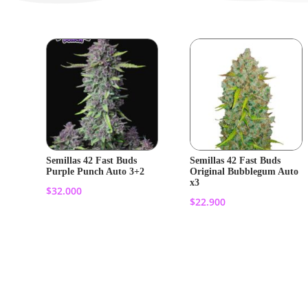
Semillas 42 Fast Buds
Semillas 42 Fast Buds
Purple Punch Auto 3+2
Original Bubblegum Auto
x3
$
32.000
$
22.900
Añadir al
Añadir al
carrito
carrito