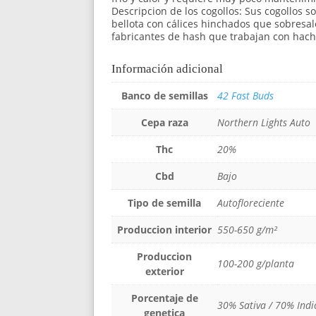
Descripcion de los cogollos: Sus cogollos so
bellota con cálices hinchados que sobresale
fabricantes de hash que trabajan con hachís
Información adicional
Banco de semillas
42 Fast Buds
Cepa raza
Northern Lights Auto
Thc
20%
Cbd
Bajo
Tipo de semilla
Autofloreciente
Produccion interior
550-650 g/m²
Produccion
100-200 g/planta
exterior
Porcentaje de
30% Sativa / 70% Indi
genetica