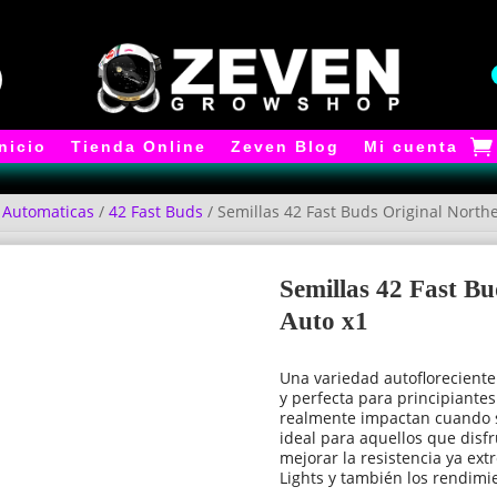
Inicio
Tienda Online
Zeven Blog
Mi cuenta
/
Automaticas
/
42 Fast Buds
/ Semillas 42 Fast Buds Original Northe
Semillas 42 Fast Bu
Auto x1
Una variedad autofloreciente 
y perfecta para principiant
realmente impactan cuando se
ideal para aquellos que disf
mejorar la resistencia ya ex
Lights y también los rendimi