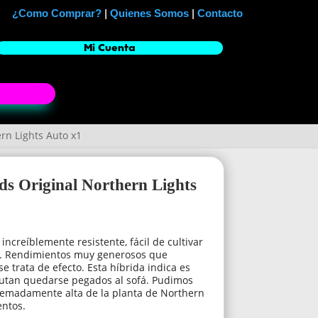
¿Como Comprar?
|
Quienes Somos
|
Contacto
Mi Cuenta
rn Lights Auto x1
ds Original Northern Lights
increíblemente resistente, fácil de cultivar
es. Rendimientos muy generosos que
 trata de efecto. Esta híbrida indica es
rutan quedarse pegados al sofá. Pudimos
tremadamente alta de la planta de Northern
entos.