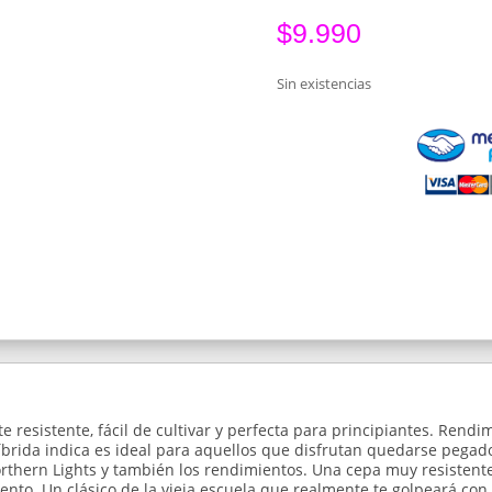
$
9.990
Sin existencias
e resistente, fácil de cultivar y perfecta para principiantes. Re
íbrida indica es ideal para aquellos que disfrutan quedarse pegado
rthern Lights y también los rendimientos. Una cepa muy resistent
ento. Un clásico de la vieja escuela que realmente te golpeará con