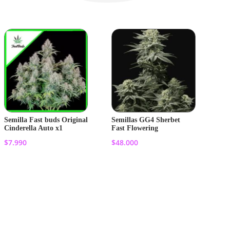
Semilla Fast buds Original
Semillas GG4 Sherbet
Cinderella Auto x1
Fast Flowering
$
7.990
$
48.000
Añadir al
Añadir al
carrito
carrito