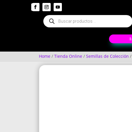
Búsqueda
de
productos
Home
/
Tienda Online
/
Semillas de Colección