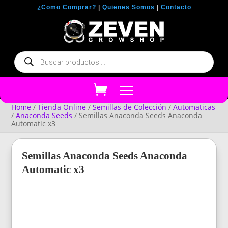
¿Como Comprar?
|
Quienes Somos
|
Contacto
Búsqueda
de
productos
Home
/
Tienda Online
/
Semillas de Colección
/
Automaticas
/
Anaconda Seeds
/ Semillas Anaconda Seeds Anaconda
Automatic x3
Semillas Anaconda Seeds Anaconda
Automatic x3