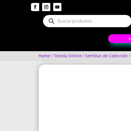
Búsqueda
de
productos
Home
/
Tienda Online
/
Semillas de Colección