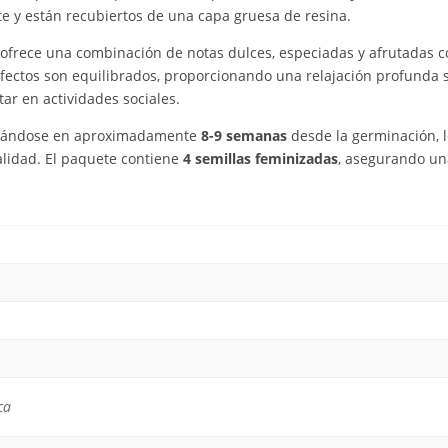
e y están recubiertos de una capa gruesa de resina.
ofrece una combinación de notas dulces, especiadas y afrutadas c
efectos son equilibrados, proporcionando una relajación profunda si
tar en actividades sociales.
letándose en aproximadamente
8-9 semanas
desde la germinación, l
alidad. El paquete contiene
4 semillas feminizadas
, asegurando u
ca