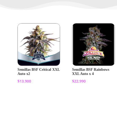
Semillas BSF Critical XXL
Semillas BSF Rainbows
Auto x2
XXL Auto x 4
$
13.900
$
22.990
Añadir al
Añadir al
carrito
carrito