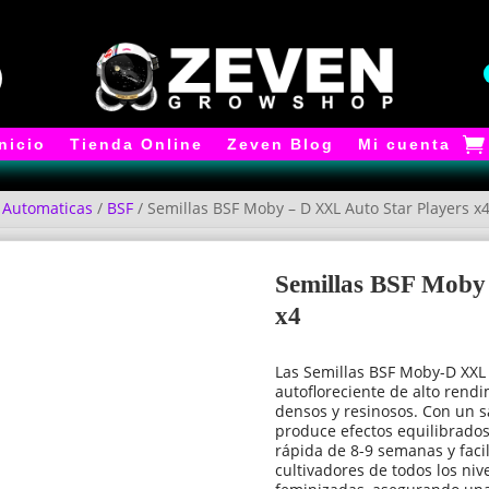
Inicio
Tienda Online
Zeven Blog
Mi cuenta
/
Automaticas
/
BSF
/ Semillas BSF Moby – D XXL Auto Star Players x
Semillas BSF Moby
x4
Las Semillas BSF Moby-D XXL 
autofloreciente de alto rend
densos y resinosos. Con un sa
produce efectos equilibrados 
rápida de 8-9 semanas y facil
cultivadores de todos los niv