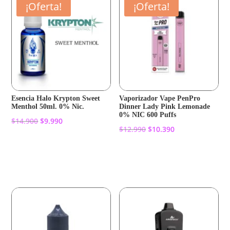
¡Oferta!
¡Oferta!
Esencia Halo Krypton Sweet
Vaporizador Vape PenPro
Menthol 50ml. 0% Nic.
Dinner Lady Pink Lemonade
0% NIC 600 Puffs
El
El
$
14.900
$
9.990
El
El
$
12.990
$
10.390
precio
precio
precio
precio
original
actual
Añadir al carrito
original
actual
Añadir al carrito
era:
es:
era:
es:
$14.900.
$9.990.
$12.990.
$10.390.