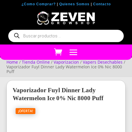
¿Como Comprar?
|
Quienes Somos
|
Contacto
Búsqueda
de
productos
Home
/
Tienda Online
/
Vaporizacion
/
Vapers Desechables
/
Vaporizador Fuyl Dinner Lady Watermelon Ice 0% Nic 8000
Puff
Vaporizador Fuyl Dinner Lady
Watermelon Ice 0% Nic 8000 Puff
¡OFERTA!