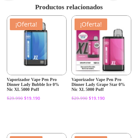
Productos relacionados
¡Oferta!
¡Oferta!
Vaporizador Vape Pen Pro
Vaporizador Vape Pen Pro
Dinner Lady Bubble Ice 0%
Dinner Lady Grape Star 0%
Nic XL 5000 Puff
Nic XL 5000 Puff
El
El
El
El
$
29.990
$
19.190
$
29.990
$
19.190
precio
precio
precio
precio
original
actual
original
actual
Añadir al carrito
Añadir al carrito
era:
es:
era:
es:
$29.990.
$19.190.
$29.990.
$19.190.