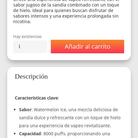
sabor jugoso de la sandía combinado con un toque
de hielo. Ideal para quienes buscan disfrutar de
sabores intensos y una experiencia prolongada sin
nicotina.
Hay existencias
Añadir al carrito
Vaporizador
Fuyl
Dinner
Lady
Watermelon
Descripción
Ice
0%
Nic
8000
Características clave
:
Puff
cantidad
Sabor
: Watermelon Ice, una mezcla deliciosa de
sandía dulce y refrescante con un toque de hielo
para una experiencia de vapeo revitalizante.
Capacidad
: 8000 puffs, proporcionando una