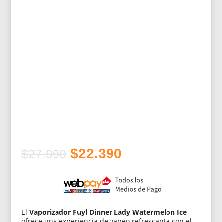
El
El
$
22.390
$
27.990
precio
precio
original
actual
era:
es:
$27.990.
$22.390.
El
Vaporizador Fuyl Dinner Lady Watermelon Ice
ofrece una experiencia de vapeo refrescante con el