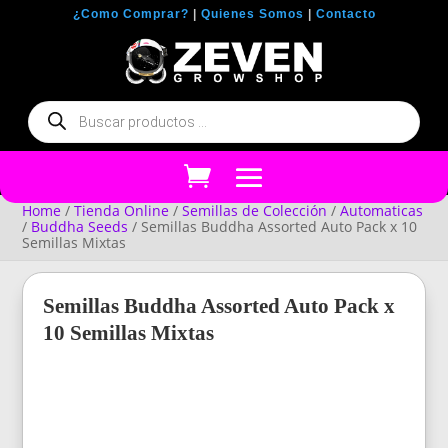
¿Como Comprar?
|
Quienes Somos
|
Contacto
Búsqueda
de
productos
Home
/
Tienda Online
/
Semillas de Colección
/
Automaticas
/
Buddha Seeds
/ Semillas Buddha Assorted Auto Pack x 10
Semillas Mixtas
Semillas Buddha Assorted Auto Pack x
10 Semillas Mixtas