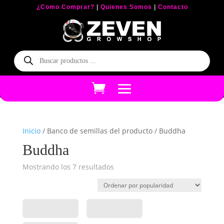
¿Como Comprar?
|
Quienes Somos
|
Contacto
Búsqueda
de
productos
Inicio
/ Banco de semillas del producto / Buddha
Buddha
Mostrando los 7 resultados