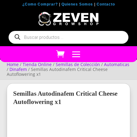
¿Como Comprar?
|
Quienes Somos
|
Contacto
Búsqueda
de
productos
Home
/
Tienda Online
/
Semillas de Colección
/
Automaticas
/
Dinafem
/ Semillas Autodinafem Critical Cheese
Autoflowering x1
Semillas Autodinafem Critical Cheese
Autoflowering x1