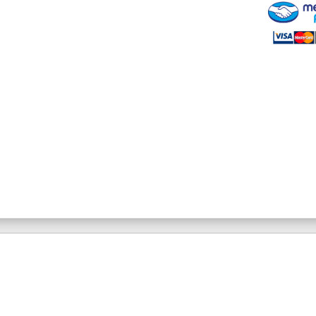
Nicole
Cream
Auto
x
3
cantidad