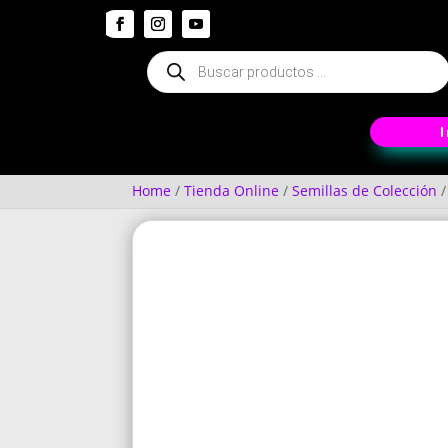
Búsqueda
de
productos
Home
/
Tienda Online
/
Semillas de Colección