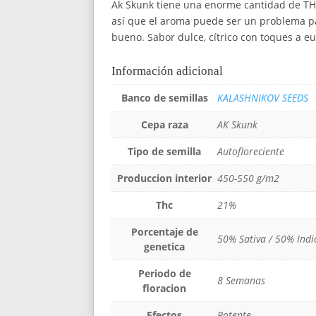
Ak Skunk tiene una enorme cantidad de THC
así que el aroma puede ser un problema para
bueno. Sabor dulce, cítrico con toques a eu
Información adicional
Banco de semillas
KALASHNIKOV SEEDS
Cepa raza
AK Skunk
Tipo de semilla
Autofloreciente
Produccion interior
450-550 g/m2
Thc
21%
Porcentaje de
50% Sativa / 50% Indi
genetica
Periodo de
8 Semanas
floracion
Efectos
Potente