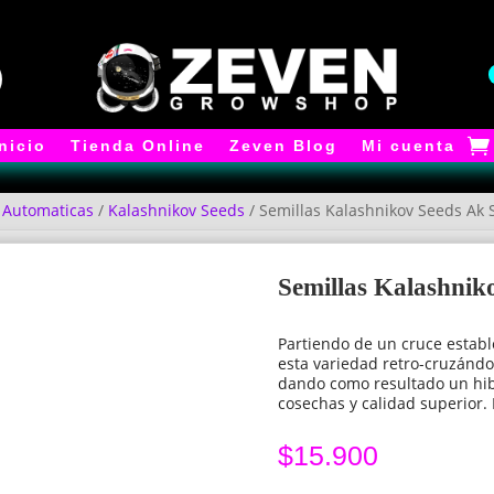
Inicio
Tienda Online
Zeven Blog
Mi cuenta
/
Automaticas
/
Kalashnikov Seeds
/ Semillas Kalashnikov Seeds Ak 
Semillas Kalashnik
Partiendo de un cruce establ
esta variedad retro-cruzándol
dando como resultado un hi
cosechas y calidad superior. 
$
15.900