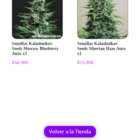
Semillas Kalashnikov
Semillas Kalashnikov
Seeds Moscow Blueberry
Seeds Siberian Haze Auto
Auto x3
x1
$
34.900
$
15.900
Añadir al
Añadir al
carrito
carrito
Volver a la Tienda