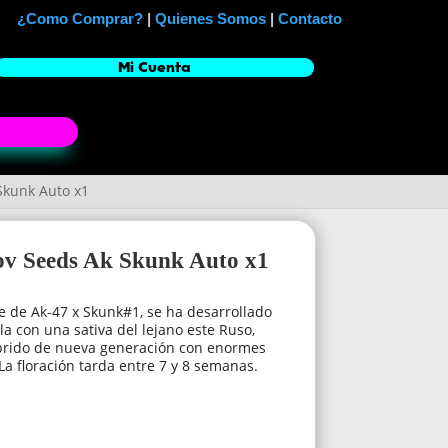
¿Como Comprar?
|
Quienes Somos
|
Contacto
Mi Cuenta
Skunk Auto x1
ov Seeds Ak Skunk Auto x1
e de Ak-47 x Skunk#1, se ha desarrollado
a con una sativa del lejano este Ruso,
brido de nueva generación con enormes
La floración tarda entre 7 y 8 semanas.