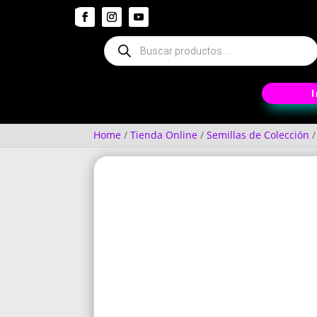
Búsqueda
de
productos
Home
/
Tienda Online
/
Semillas de Colección