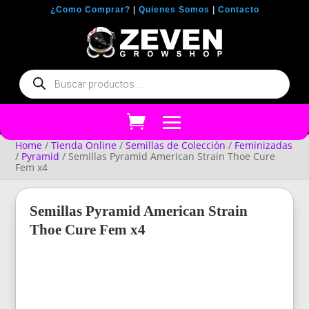
¿Como Comprar?
|
Quienes Somos
|
Contacto
Búsqueda
de
productos
Home
/
Tienda Online
/
Semillas de Colección
/
Feminizadas
/
Pyramid
/ Semillas Pyramid American Strain Thoe Cure
Fem x4
Semillas Pyramid American Strain
Thoe Cure Fem x4