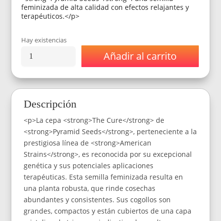
feminizada de alta calidad con efectos relajantes y
terapéuticos.</p>
Hay existencias
Añadir al carrito
Semillas
Pyramid
American
Strain
Thoe
Descripción
Cure
Fem
<p>La cepa <strong>The Cure</strong> de
x4
cantidad
<strong>Pyramid Seeds</strong>, perteneciente a la
prestigiosa línea de <strong>American
Strains</strong>, es reconocida por su excepcional
genética y sus potenciales aplicaciones
terapéuticas. Esta semilla feminizada resulta en
una planta robusta, que rinde cosechas
abundantes y consistentes. Sus cogollos son
grandes, compactos y están cubiertos de una capa