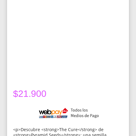
$
21.900
<p>Descubre <strong>The Cure</strong> de
<strong>Pyramid Seeds</strong>: una semilla