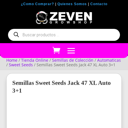
¿Como Comprar?
|
Quienes Somos
|
Contacto
Búsqueda
de
productos
Home
/
Tienda Online
/
Semillas de Colección
/
Automaticas
/
Sweet Seeds
/ Semillas Sweet Seeds Jack 47 XL Auto 3+1
Semillas Sweet Seeds Jack 47 XL Auto
3+1