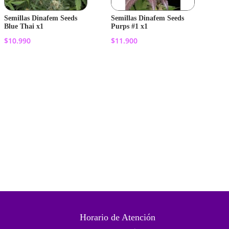
Semillas Dinafem Seeds
Semillas Dinafem Seeds
Blue Thai x1
Purps #1 x1
$
10.990
$
11.900
Añadir al
Añadir al
carrito
carrito
Horario de Atención