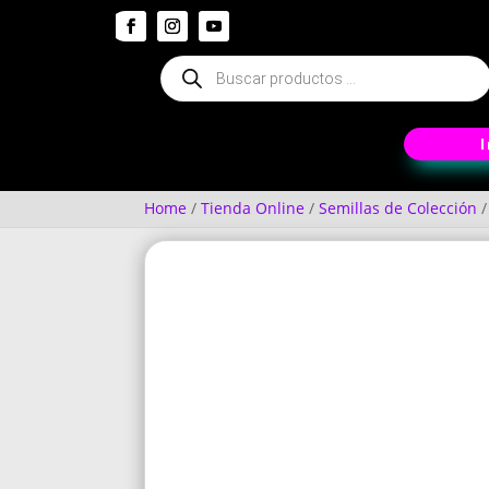
Búsqueda
de
productos
Home
/
Tienda Online
/
Semillas de Colección