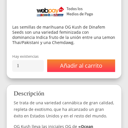
Las semillas de marihuana OG Kush de Dinafem
Seeds son una variedad feminizada con
dominancia Indica fruto de la unión entre una Lemon
Thai/Pakistani y una Chemdawg.
Hay existencias
Añadir al carrito
Semillas
Dinafem
Seeds
Og
Kush
Descripción
x3
cantidad
Se trata de una variedad cannábica de gran calidad,
repleta de exotismo, que ha alcanzado un gran
éxito en Estados Unidos y en el resto del mundo.
OG Kush lleva las iniciales OG de
«Ocean