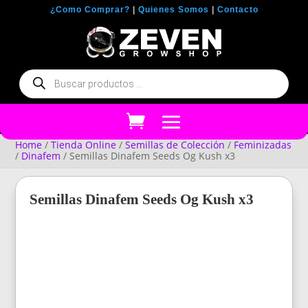
¿Como Comprar?
|
Quienes Somos
|
Contacto
Búsqueda
de
productos
Home
/
Tienda Online
/
Semillas de Colección
/
Feminizadas
/
Dinafem
/ Semillas Dinafem Seeds Og Kush x3
Semillas Dinafem Seeds Og Kush x3