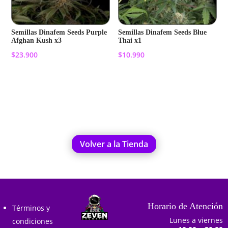
Semillas Dinafem Seeds Purple
Semillas Dinafem Seeds Blue
Afghan Kush x3
Thai x1
$
23.900
$
10.990
Añadir al carrito
Añadir al carrito
Volver a la Tienda
Horario de Atención
Términos y
Lunes a viernes
condiciones