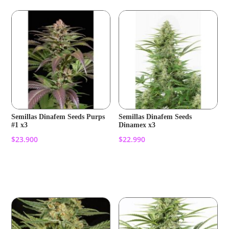
Semillas Dinafem Seeds Purps
Semillas Dinafem Seeds
#1 x3
Dinamex x3
$
23.900
$
22.990
Añadir al carrito
Añadir al carrito