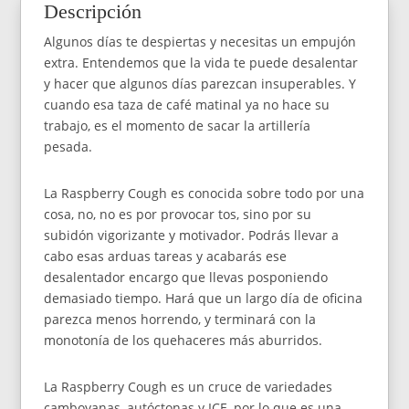
Descripción
FEM
x3
Algunos días te despiertas y necesitas un empujón
cantidad
extra. Entendemos que la vida te puede desalentar
y hacer que algunos días parezcan insuperables. Y
cuando esa taza de café matinal ya no hace su
trabajo, es el momento de sacar la artillería
pesada.
La Raspberry Cough es conocida sobre todo por una
cosa, no, no es por provocar tos, sino por su
subidón vigorizante y motivador. Podrás llevar a
cabo esas arduas tareas y acabarás ese
desalentador encargo que llevas posponiendo
demasiado tiempo. Hará que un largo día de oficina
parezca menos horrendo, y terminará con la
monotonía de los quehaceres más aburridos.
La Raspberry Cough es un cruce de variedades
camboyanas, autóctonas y ICE, por lo que es una