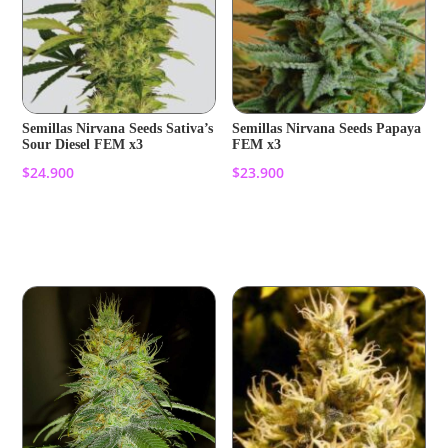
Semillas Nirvana Seeds Sativa’s
Semillas Nirvana Seeds Papaya
Sour Diesel FEM x3
FEM x3
$
24.900
$
23.900
Añadir al carrito
Añadir al carrito