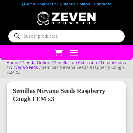
¿Como Comprar?
|
Quienes Somos
|
Contacto
Búsqueda
de
productos
Home
/
Tienda Online
/
Semillas de Colección
/
Feminizadas
/
Nirvana Seeds
/ Semillas Nirvana Seeds Raspberry Cough
FEM x3
Semillas Nirvana Seeds Raspberry
Cough FEM x3