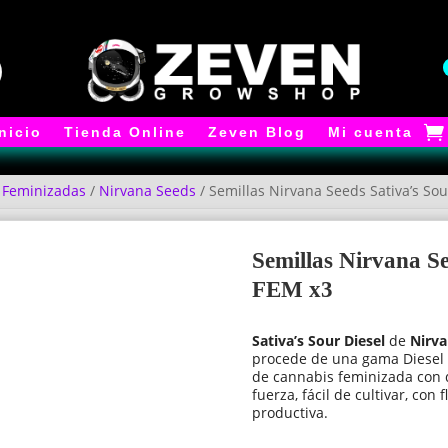
Inicio
Tienda Online
Zeven Blog
Mi cuenta
/
Feminizadas
/
Nirvana Seeds
/ Semillas Nirvana Seeds Sativa’s Sou
Semillas Nirvana Se
FEM x3
Sativa’s Sour Diesel
de
Nirva
procede de una gama Diesel 
de cannabis feminizada con 
fuerza, fácil de cultivar, con
productiva.