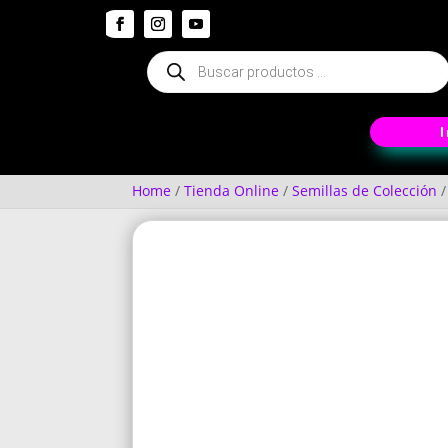
Búsqueda
de
productos
Home
/
Tienda Online
/
Semillas de Colección