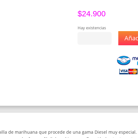
$
24.900
Hay existencias
Añadi
Semillas
Nirvana
Seeds
Sativa's
Sour
Diesel
FEM
x3
cantidad
illa de marihuana que procede de una gama Diesel muy especial. 