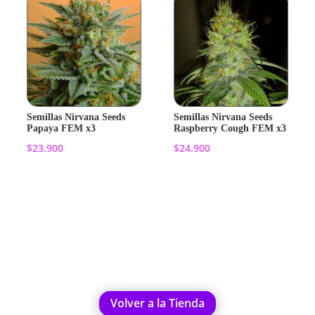
Semillas Nirvana Seeds
Semillas Nirvana Seeds
Papaya FEM x3
Raspberry Cough FEM x3
$
23.900
$
24.900
Añadir al
Añadir al
carrito
carrito
Volver a la Tienda