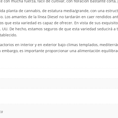
con mucha fuerza, fácil de cultivar, con floración bastante corta,
dida planta de cannabis, de estatura media/grande, con una estruct
 Los amantes de la línea Diesel no tardarán en caer rendidos ante
 que esta variedad es capaz de ofrecer. En vista de sus exquisito
E. UU. De hecho, estamos seguros de que esta variedad seducirá a 
tablecido.
isfactorios en interior y en exterior bajo climas templados, medite
in embargo, es importante proporcionar una alimentación equilibra
ca