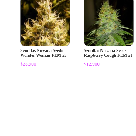
Semillas Nirvana Seeds
Semillas Nirvana Seeds
Wonder Woman FEM x3
Raspberry Cough FEM x1
$
28.900
$
12.900
Añadir al
Añadir al
carrito
carrito