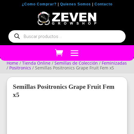
¿Como Comprar?
|
Quienes Somos
|
Contacto
Búsqueda
de
productos
Home
/
Tienda Online
/
Semillas de Colección
/
Feminizadas
/
Positronics
/ Semillas Positronics Grape Fruit Fem x5
Semillas Positronics Grape Fruit Fem
x5