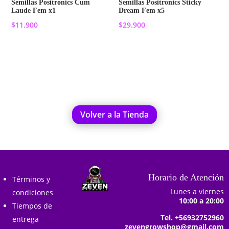
Semillas Positronics Cum
Semillas Positronics Sticky
Laude Fem x1
Dream Fem x5
$
11.900
$
29.900
Añadir al carrito
Añadir al carrito
Volver a la Tienda
Horario de Atención
Términos y
Lunes a viernes
condiciones
10:00 a 20:00
Tiempos de
Tel. +56932752960
entrega
zevengrowshop@gmail.com