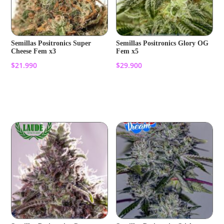
Semillas Positronics Super
Semillas Positronics Glory OG
Cheese Fem x3
Fem x5
$
21.990
$
29.900
Añadir al carrito
Añadir al carrito