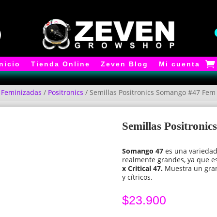
Inicio
Tienda Online
Zeven Blog
Mi cuenta
/
Feminizadas
/
Positronics
/ Semillas Positronics Somango #47 Fem
Semillas Positroni
Somango 47
es una variedad
realmente grandes, ya que e
x Critical 47.
Muestra un gran 
y cítricos.
$
23.900