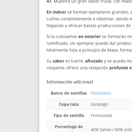
47.
Muestra un gran sabor frutal, con matices
En indoor
se forman ejemplares grandes, a
cultivo completamente a rebentar, dando m
llegando a ofrecer bastas producciones de
Si la cultivamos
en exterior
se formarán mu
ramificada. Un ejemplar puede dar produ
totalmente lista a principio de Mayo, form
Su
sabor
es fuerte,
afrutado
y se queda ma
relajante, ofrece una relajación
profunda e
Información adicional
Banco de semillas
Positronics
Cepa raza
Somango
Tipo de semilla
Feminizada
Porcentaje de
40% Sativa / 60% Indi