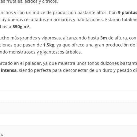
 frutales, ácidos y cítricos.
nchos y con un índice de producción bastante altos. Con
9 planta
uy buenos resultados en armários y habitaciones. Estarán totalmen
 hasta
550g m².
cho más grandes y vigorosas, alcanzando hasta
3m
de altura, co
cciones que pasen de
1.5kg
, ya que ofrece una gran producción de l
ando monstruosos y gigantescos árboles.
rcado en el paladar, ya que muestra unos tonos dulzones bastant
 intensa,
siendo perfecta para desconectar de un duro y pesado dí
ca