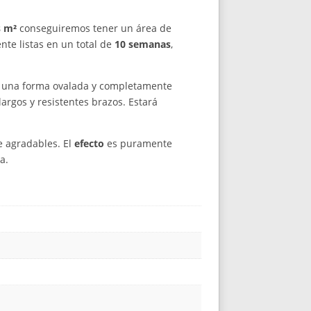
s m²
conseguiremos tener un área de
te listas en un total de
10 semanas
,
n una forma ovalada y completamente
argos y resistentes brazos. Estará
e agradables. El
efecto
es puramente
a.