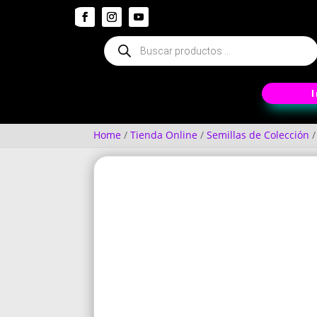
Búsqueda
de
productos
Home
/
Tienda Online
/
Semillas de Colección