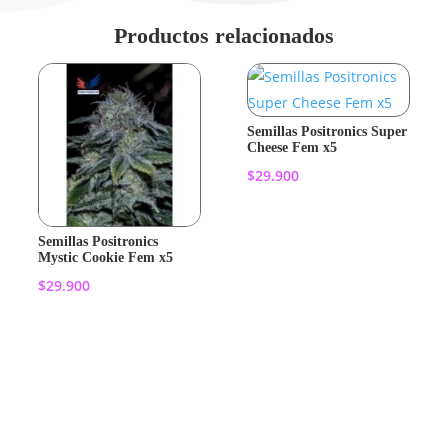
Productos relacionados
Semillas Positronics Super
Cheese Fem x5
$
29.900
Añadir al
Semillas Positronics
Mystic Cookie Fem x5
carrito
$
29.900
Añadir al
carrito