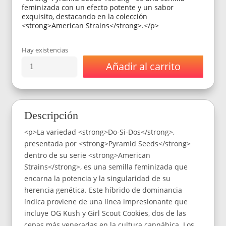
feminizada con un efecto potente y un sabor
exquisito, destacando en la colección
<strong>American Strains</strong>.</p>
Hay existencias
Añadir al carrito
Semillas
Pyramid
American
Strain
Do-
Descripción
Si-
Dos
<p>La variedad <strong>Do-Si-Dos</strong>,
Fem
x1
presentada por <strong>Pyramid Seeds</strong>
cantidad
dentro de su serie <strong>American
Strains</strong>, es una semilla feminizada que
encarna la potencia y la singularidad de su
herencia genética. Este híbrido de dominancia
índica proviene de una línea impresionante que
incluye OG Kush y Girl Scout Cookies, dos de las
cepas más veneradas en la cultura cannábica. Los