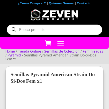
¿Como Comprar?
|
Quienes Somos
|
Contacto
Búsqueda
de
productos
Home
/
Tienda Online
/
Semillas de Colección
/
Feminizadas
/
Pyramid
/ Semillas Pyramid American Strain Do-Si-Dos
Fem x1
Semillas Pyramid American Strain Do-
Si-Dos Fem x1