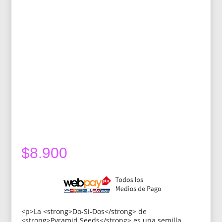
$
8.900
<p>La <strong>Do-Si-Dos</strong> de
<strong>Pyramid Seeds</strong> es una semilla