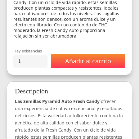
Candy. Con un ciclo de vida rápido, estas semillas
producen plantas compactas y resistentes, ideales
para cultivadores de todos los niveles. Los cogollos
resultantes son densos, con un aroma dulce y un
efecto equilibrado. Con un contenido de THC
moderado, la Fresh Candy Auto proporciona
relajación sin ser abrumadora.
Hay existencias
Añadir al carrito
Semillas
Pyramid
Auto
Fresh
Candy
Descripción
x4
cantidad
Las Semillas Pyramid Auto Fresh Candy
ofrecen
una experiencia de cultivo excepcional y resultados
deliciosos. Esta variedad autofloreciente combina la
genética de alta calidad con el sabor dulce y
afrutado de la Fresh Candy. Con un ciclo de vida
rápido, estas semillas producen plantas resistentes