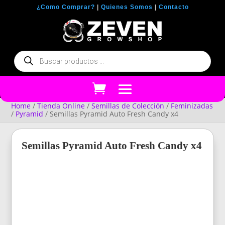
¿Como Comprar?
|
Quienes Somos
|
Contacto
Búsqueda
de
productos
Home
/
Tienda Online
/
Semillas de Colección
/
Feminizadas
/
Pyramid
/ Semillas Pyramid Auto Fresh Candy x4
Semillas Pyramid Auto Fresh Candy x4