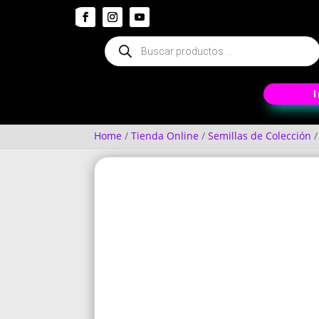
Búsqueda
de
productos
Home
/
Tienda Online
/
Semillas de Colección