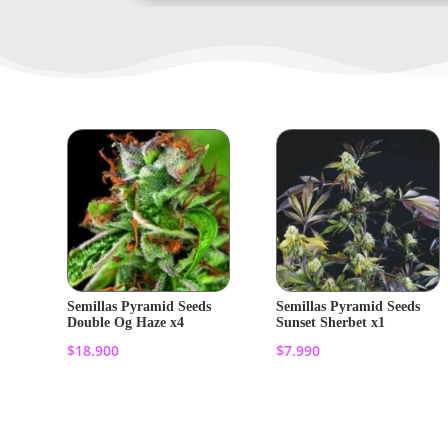
Semillas Pyramid Seeds
Semillas Pyramid Seeds
Double Og Haze x4
Sunset Sherbet x1
$
18.900
$
7.990
Añadir al
Añadir al
carrito
carrito