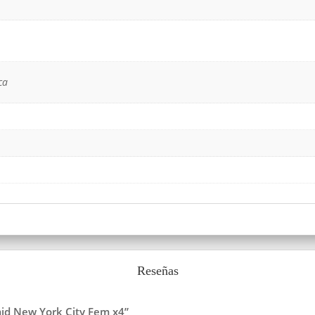
ca
Reseñas
mid New York City Fem x4”