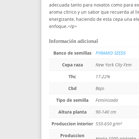
adecuada tanto para novatos como para expe
aroma cítrico y un sabor que recuerda al 
energizante, haciendo de esta cepa una el
enfoque.</p>
Información adicional
Banco de semillas
PYRAMID SEEDS
Cepa raza
New York City Fem
Thc
17-22%
Cbd
Bajo
Tipo de semilla
Feminizada
Altura planta
90-140 cm
Produccion interior
550-650 g/m²
Produccion
Hasta 1000 g/planta