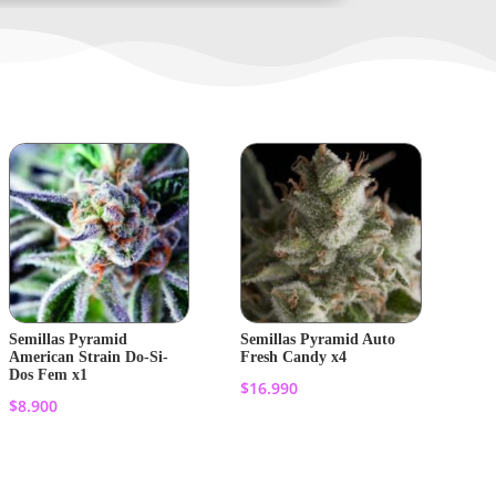
Semillas Pyramid
Semillas Pyramid Auto
American Strain Do-Si-
Fresh Candy x4
Dos Fem x1
$
16.990
$
8.900
Añadir al
Añadir al
carrito