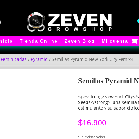
Inicio
Tienda Online
Zeven Blog
Mi cuenta
/
Feminizadas
/
Pyramid
/ Semillas Pyramid New York City Fem x4
Semillas Pyramid 
<p><strong>New York City</
Seeds</strong>, una semilla 
estimulante y su sabor cítric
$
16.900
Sin existencias